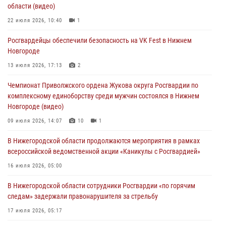
16 июля 2026, 05:00
области (видео)
Росгвардейцы обеспечили безопасность на VK Fest в Нижнем
22 июля 2026, 10:40
1
Новгороде
Росгвардейцы обеспечили безопасность на VK Fest в Нижнем
13 июля 2026, 17:13
2
Новгороде
Нижегородские росгвардейцы за прошедшую неделю выезжали
13 июля 2026, 17:13
2
более 750 раз по сигналу «тревога»
Чемпионат Приволжского ордена Жукова округа Росгвардии по
13 июля 2026, 06:45
комплексному единоборству среди мужчин состоялся в Нижнем
Новгороде (видео)
Росгвардейцы предотвратили серию краж в Нижнем Новгороде
09 июля 2026, 14:07
10
1
10 июля 2026, 09:38
В Нижегородской области продолжаются мероприятия в рамках
всероссийской ведомственной акции «Каникулы с Росгвардией»
16 июля 2026, 05:00
В Нижегородской области сотрудники Росгвардии «по горячим
следам» задержали правонарушителя за стрельбу
17 июля 2026, 05:17