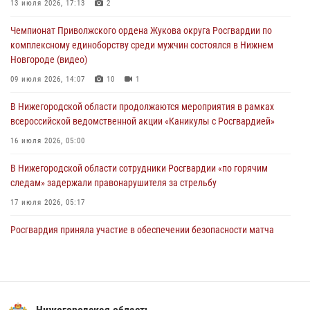
Нижегородские росгвардейцы за прошедшую неделю выезжали
13 июля 2026, 17:13
2
более 750 раз по сигналу «тревога»
Чемпионат Приволжского ордена Жукова округа Росгвардии по
13 июля 2026, 06:45
комплексному единоборству среди мужчин состоялся в Нижнем
Новгороде (видео)
Росгвардейцы предотвратили серию краж в Нижнем Новгороде
09 июля 2026, 14:07
10
1
10 июля 2026, 09:38
В Нижегородской области продолжаются мероприятия в рамках
всероссийской ведомственной акции «Каникулы с Росгвардией»
16 июля 2026, 05:00
В Нижегородской области сотрудники Росгвардии «по горячим
следам» задержали правонарушителя за стрельбу
17 июля 2026, 05:17
Росгвардия приняла участие в обеспечении безопасности матча
Суперкубка России в Нижнем Новгороде
20 июля 2026, 13:55
2
В Нижегородской области сотрудники Росгвардии почтили память
святого равноапостольного князя Владимира