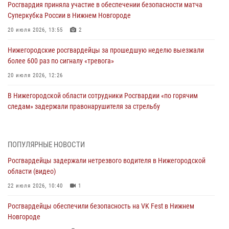
Росгвардия приняла участие в обеспечении безопасности матча
Суперкубка России в Нижнем Новгороде
20 июля 2026, 13:55
2
Нижегородские росгвардейцы за прошедшую неделю выезжали
более 600 раз по сигналу «тревога»
20 июля 2026, 12:26
В Нижегородской области сотрудники Росгвардии «по горячим
следам» задержали правонарушителя за стрельбу
17 июля 2026, 05:17
В Нижегородской области продолжаются мероприятия в рамках
ПОПУЛЯРНЫЕ НОВОСТИ
всероссийской ведомственной акции «Каникулы с Росгвардией»
Росгвардейцы задержали нетрезвого водителя в Нижегородской
16 июля 2026, 05:00
области (видео)
Росгвардейцы обеспечили безопасность на VK Fest в Нижнем
22 июля 2026, 10:40
1
Новгороде
Росгвардейцы обеспечили безопасность на VK Fest в Нижнем
13 июля 2026, 17:13
2
Новгороде