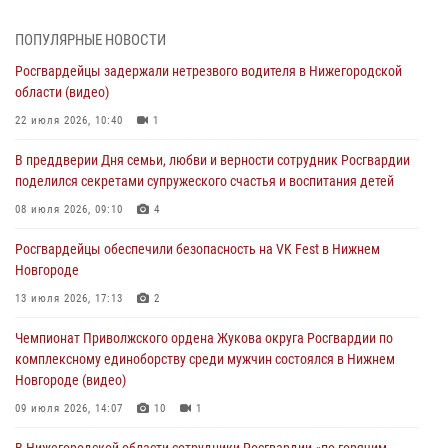
В Нижегородской области продолжаются мероприятия в рамках
ПОПУЛЯРНЫЕ НОВОСТИ
всероссийской ведомственной акции «Каникулы с Росгвардией»
Росгвардейцы задержали нетрезвого водителя в Нижегородской
16 июля 2026, 05:00
области (видео)
Росгвардейцы обеспечили безопасность на VK Fest в Нижнем
22 июля 2026, 10:40
1
Новгороде
В преддверии Дня семьи, любви и верности сотрудник Росгвардии
13 июля 2026, 17:13
2
поделился секретами супружеского счастья и воспитания детей
Нижегородские росгвардейцы за прошедшую неделю выезжали
08 июля 2026, 09:10
4
более 750 раз по сигналу «тревога»
Росгвардейцы обеспечили безопасность на VK Fest в Нижнем
13 июля 2026, 06:45
Новгороде
Росгвардейцы предотвратили серию краж в Нижнем Новгороде
13 июля 2026, 17:13
2
10 июля 2026, 09:38
Чемпионат Приволжского ордена Жукова округа Росгвардии по
комплексному единоборству среди мужчин состоялся в Нижнем
Новгороде (видео)
09 июля 2026, 14:07
10
1