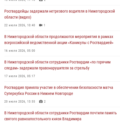
Росгвардейцы обеспечили безопасность на VK Fest в Нижнем
Новгороде
Росгвардейцы задержали нетрезвого водителя в Нижегородской
13 июля 2026, 17:13
2
области (видео)
Нижегородские росгвардейцы за прошедшую неделю выезжали
22 июля 2026, 10:40
1
более 750 раз по сигналу «тревога»
В Нижегородской области продолжаются мероприятия в рамках
13 июля 2026, 06:45
всероссийской ведомственной акции «Каникулы с Росгвардией»
Росгвардейцы предотвратили серию краж в Нижнем Новгороде
16 июля 2026, 05:00
10 июля 2026, 09:38
В Нижегородской области сотрудники Росгвардии «по горячим
следам» задержали правонарушителя за стрельбу
17 июля 2026, 05:17
Росгвардия приняла участие в обеспечении безопасности матча
Суперкубка России в Нижнем Новгороде
20 июля 2026, 13:55
2
В Нижегородской области сотрудники Росгвардии почтили память
святого равноапостольного князя Владимира
28 июля 2026, 15:39
2