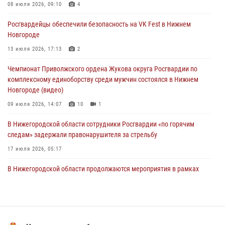
Нижегородские росгвардейцы за прошедшую неделю выезжали
08 июля 2026, 09:10
4
более 750 раз по сигналу «тревога»
Росгвардейцы обеспечили безопасность на VK Fest в Нижнем
13 июля 2026, 06:45
Новгороде
Росгвардейцы предотвратили серию краж в Нижнем Новгороде
13 июля 2026, 17:13
2
10 июля 2026, 09:38
Чемпионат Приволжского ордена Жукова округа Росгвардии по
комплексному единоборству среди мужчин состоялся в Нижнем
Новгороде (видео)
09 июля 2026, 14:07
10
1
В Нижегородской области сотрудники Росгвардии «по горячим
следам» задержали правонарушителя за стрельбу
17 июля 2026, 05:17
В Нижегородской области продолжаются мероприятия в рамках
всероссийской ведомственной акции «Каникулы с Росгвардией»
16 июля 2026, 05:00
Росгвардия приняла участие в обеспечении безопасности матча
Суперкубка России в Нижнем Новгороде