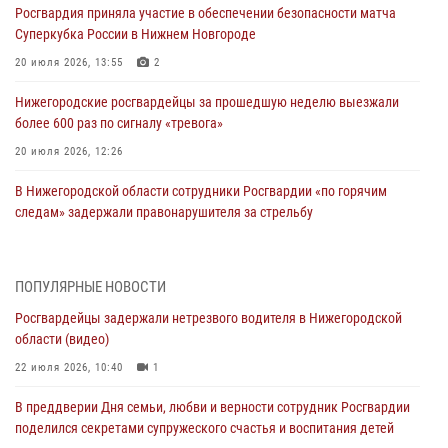
Росгвардия приняла участие в обеспечении безопасности матча
Суперкубка России в Нижнем Новгороде
20 июля 2026, 13:55
2
Нижегородские росгвардейцы за прошедшую неделю выезжали
более 600 раз по сигналу «тревога»
20 июля 2026, 12:26
В Нижегородской области сотрудники Росгвардии «по горячим
следам» задержали правонарушителя за стрельбу
17 июля 2026, 05:17
В Нижегородской области продолжаются мероприятия в рамках
ПОПУЛЯРНЫЕ НОВОСТИ
всероссийской ведомственной акции «Каникулы с Росгвардией»
Росгвардейцы задержали нетрезвого водителя в Нижегородской
16 июля 2026, 05:00
области (видео)
Росгвардейцы обеспечили безопасность на VK Fest в Нижнем
22 июля 2026, 10:40
1
Новгороде
В преддверии Дня семьи, любви и верности сотрудник Росгвардии
13 июля 2026, 17:13
2
поделился секретами супружеского счастья и воспитания детей