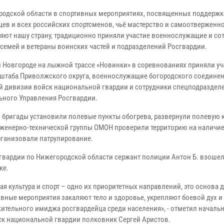
родской области в спортивных мероприятиях, посвященных поддержк
ев и всех российских спортсменов, чьё мастерство и самоотверженн
яют нашу страну, традиционно приняли участие военнослужащие и со
 семей и ветераны воинских частей и подразделений Росгвардии.
 Новгороде на лыжной трассе «Новинки» в соревнованиях приняли уч
штаба Приволжского округа, военнослужащие богородского соединен
й дивизии войск национальной гвардии и сотрудники спецподраздел
ьного Управления Росгвардии.
 бригады установили полевые пункты обогрева, развернули полевую 
нженерно-технической группы ОМОН проверили территорию на наличи
рганизовали патрулирование.
гвардии по Нижегородской области сержант полиции Антон Б. взошел
ке.
 культура и спорт – одно их приоритетных направлений, это основа 
ные мероприятия закаляют тело и здоровье, укрепляют боевой дух и
тельного имиджа росгвардейца среди населения», - отметил началь
ск национальной гвардии полковник Сергей Аристов.