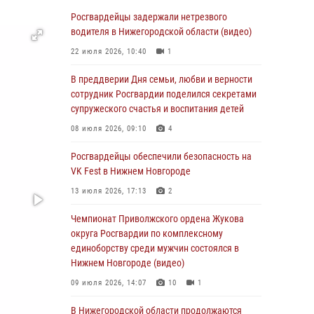
В Нижегородской области сотрудники
Росгвардии «по горячим следам» задержали
Росгвардейцы задержали нетрезвого
правонарушителя за стрельбу
водителя в Нижегородской области (видео)
17 июля 2026, 05:17
22 июля 2026, 10:40
1
В Нижегородской области продолжаются
В преддверии Дня семьи, любви и верности
мероприятия в рамках всероссийской
сотрудник Росгвардии поделился секретами
ведомственной акции «Каникулы с
супружеского счастья и воспитания детей
Росгвардией»
08 июля 2026, 09:10
4
16 июля 2026, 05:00
Росгвардейцы обеспечили безопасность на
Росгвардейцы обеспечили безопасность на
VK Fest в Нижнем Новгороде
VK Fest в Нижнем Новгороде
13 июля 2026, 17:13
2
13 июля 2026, 17:13
2
Чемпионат Приволжского ордена Жукова
Нижегородские росгвардейцы за
округа Росгвардии по комплексному
прошедшую неделю выезжали более 750 раз
единоборству среди мужчин состоялся в
по сигналу «тревога»
Нижнем Новгороде (видео)
13 июля 2026, 06:45
09 июля 2026, 14:07
10
1
Росгвардейцы предотвратили серию краж в
В Нижегородской области продолжаются