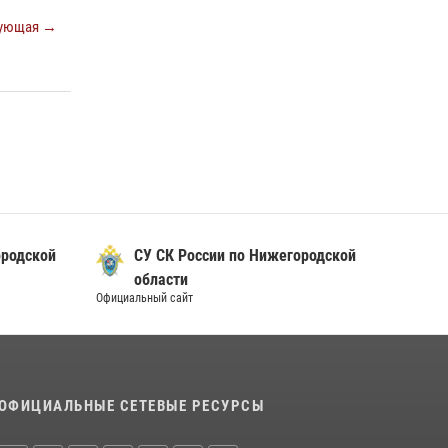
Росгвардии почтили память святого
ующая →
равноапостольного князя Владимира
28 июля 2026, 15:39
2
Нижегородские росгвардейцы за
прошедшую неделю выезжали более 600 раз
по сигналу «тревога»
20 июля 2026, 12:26
ородской
СУ СК России по Нижегородской
области
Официальный сайт
ОФИЦИАЛЬНЫЕ СЕТЕВЫЕ РЕСУРСЫ