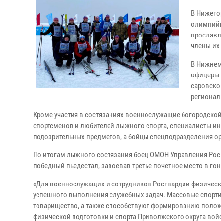
В Нижего
олимпийц
прославл
члены их
В Нижнем
офицеры 
саровско
регионал
Кроме участия в состязаниях военнослужащие богородской
спортсменов и любителей лыжного спорта, специалисты и
подозрительных предметов, а бойцы спецподразделения о
По итогам лыжного состязания боец ОМОН Управления Рос
победный пьедестал, завоевав третье почетное место в гон
«Для военнослужащих и сотрудников Росгвардии физическая
успешного выполнения служебных задач. Массовые спортив
товарищество, а также способствуют формированию положи
физической подготовки и спорта Приволжского округа вой