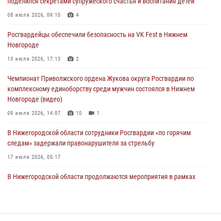
поделился секретами супружеского счастья и воспитания детей
Нижегородские росгвардейцы за прошедшую неделю выезжали
08 июля 2026, 09:10
4
более 750 раз по сигналу «тревога»
Росгвардейцы обеспечили безопасность на VK Fest в Нижнем
13 июля 2026, 06:45
Новгороде
Росгвардейцы предотвратили серию краж в Нижнем Новгороде
13 июля 2026, 17:13
2
10 июля 2026, 09:38
Чемпионат Приволжского ордена Жукова округа Росгвардии по
комплексному единоборству среди мужчин состоялся в Нижнем
Новгороде (видео)
09 июля 2026, 14:07
10
1
В Нижегородской области сотрудники Росгвардии «по горячим
следам» задержали правонарушителя за стрельбу
17 июля 2026, 05:17
В Нижегородской области продолжаются мероприятия в рамках
всероссийской ведомственной акции «Каникулы с Росгвардией»
16 июля 2026, 05:00
Росгвардия приняла участие в обеспечении безопасности матча