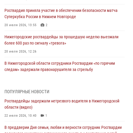
Росгвардия приняла участие в обеспечении безопасности матча
Суперкубка России в Нижнем Новгороде
20 июля 2026, 13:55
2
Нижегородские росгвардейцы за прошедшую неделю выезжали
более 600 раз по сигналу «тревога»
20 июля 2026, 12:26
В Нижегородской области сотрудники Росгвардии «по горячим
следам» задержали правонарушителя за стрельбу
17 июля 2026, 05:17
В Нижегородской области продолжаются мероприятия в рамках
ПОПУЛЯРНЫЕ НОВОСТИ
всероссийской ведомственной акции «Каникулы с Росгвардией»
Росгвардейцы задержали нетрезвого водителя в Нижегородской
16 июля 2026, 05:00
области (видео)
Росгвардейцы обеспечили безопасность на VK Fest в Нижнем
22 июля 2026, 10:40
1
Новгороде
В преддверии Дня семьи, любви и верности сотрудник Росгвардии
13 июля 2026, 17:13
2