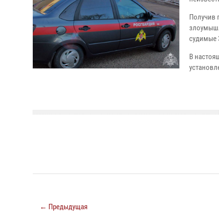
Получив 
злоумышл
судимые 3
В настоя
установл
← Предыдущая