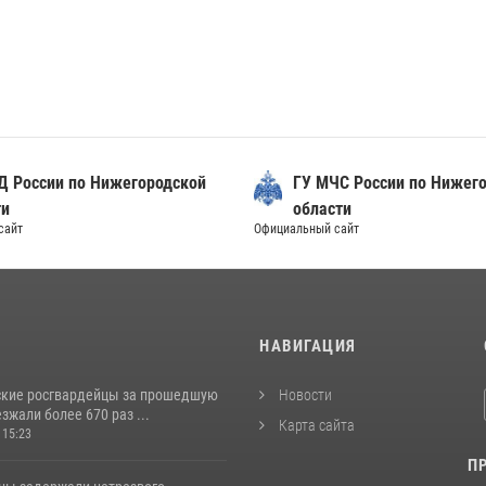
Д России по Нижегородской
ГУ МЧС России по Нижег
ти
области
сайт
Официальный сайт
И
НАВИГАЦИЯ
кие росгвардейцы за прошедшую
Новости
жали более 670 раз ...
Карта сайта
 15:23
П