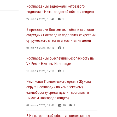
В Нижегородской области сотрудники
Росгвардии «по горячим следам» задержали
Росгвардейцы задержали нетрезвого
правонарушителя за стрельбу
водителя в Нижегородской области (видео)
17 июля 2026, 05:17
22 июля 2026, 10:40
1
В Нижегородской области продолжаются
В преддверии Дня семьи, любви и верности
мероприятия в рамках всероссийской
сотрудник Росгвардии поделился секретами
ведомственной акции «Каникулы с
супружеского счастья и воспитания детей
Росгвардией»
08 июля 2026, 09:10
4
16 июля 2026, 05:00
Росгвардейцы обеспечили безопасность на
Росгвардейцы обеспечили безопасность на
VK Fest в Нижнем Новгороде
VK Fest в Нижнем Новгороде
13 июля 2026, 17:13
2
13 июля 2026, 17:13
2
Чемпионат Приволжского ордена Жукова
Нижегородские росгвардейцы за
округа Росгвардии по комплексному
прошедшую неделю выезжали более 750 раз
единоборству среди мужчин состоялся в
по сигналу «тревога»
Нижнем Новгороде (видео)
13 июля 2026, 06:45
09 июля 2026, 14:07
10
1
Росгвардейцы предотвратили серию краж в
В Нижегородской области продолжаются