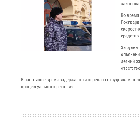
законода
Во время
Росгвард
скоростн
средство
За рулем
опьянени
летний ж
ответств
В настоящее время задержанный передан сотрудникам поли
процессуального решения.