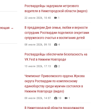
В Нижегородской области сотрудники
Росгвардии «по горячим следам» задержали
Росгвардейцы задержали нетрезвого
правонарушителя за стрельбу
водителя в Нижегородской области (видео)
17 июля 2026, 05:17
22 июля 2026, 10:40
1
В Нижегородской области продолжаются
ующая →
В преддверии Дня семьи, любви и верности
мероприятия в рамках всероссийской
сотрудник Росгвардии поделился секретами
ведомственной акции «Каникулы с
супружеского счастья и воспитания детей
Росгвардией»
08 июля 2026, 09:10
4
16 июля 2026, 05:00
Росгвардейцы обеспечили безопасность на
Росгвардейцы обеспечили безопасность на
VK Fest в Нижнем Новгороде
VK Fest в Нижнем Новгороде
13 июля 2026, 17:13
2
13 июля 2026, 17:13
2
Чемпионат Приволжского ордена Жукова
Нижегородские росгвардейцы за
округа Росгвардии по комплексному
прошедшую неделю выезжали более 750 раз
единоборству среди мужчин состоялся в
по сигналу «тревога»
Нижнем Новгороде (видео)
13 июля 2026, 06:45
09 июля 2026, 14:07
10
1
Росгвардейцы предотвратили серию краж в
В Нижегородской области продолжаются