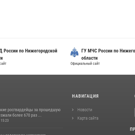
Д России по Нижегородской
ГУ МЧС России по Нижег
ти
области
сайт
Официальный сайт
И
НАВИГАЦИЯ
кие росгвардейцы за прошедшую
Новости
жали более 670 раз ...
Карта сайта
 15:23
П