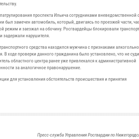
тельству.
 патрулирования проспекта Ильича сотрудниками вневедомственной 
ии был замечен автомобиль, который, двигаясь по проезжей части, ча
ой режим и заезжал на обочину. Росгвардейцы блокировали транспор
 и задержали нарушителя.
 транспортного средства находился мужчина с признаками алкогольн
я. В ходе проверки данного гражданина было установлено, что не суд
итель областного центра ранее уже привлекался к административной
енности за аналогичное правонарушение.
ции для установления обстоятельств происшествия и принятия
Пресс-служба Управления Росгвардии по Нижегородс