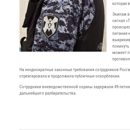
которая 
Экипаж в
сигнал «
происшес
питания 
выкрикив
покинуть
момент п
противоп
На неоднократные законные требования сотрудников Росг
отреагировала и продолжила публичные оскорбления.
Сотрудники вневедомственной охраны задержали 49-летню
дальнейшего разбирательства.