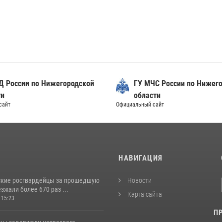
Д России по Нижегородской
ГУ МЧС России по Нижег
ти
области
сайт
Официальный сайт
И
НАВИГАЦИЯ
кие росгвардейцы за прошедшую
Новости
жали более 670 раз ...
Карта сайта
 15:23
П