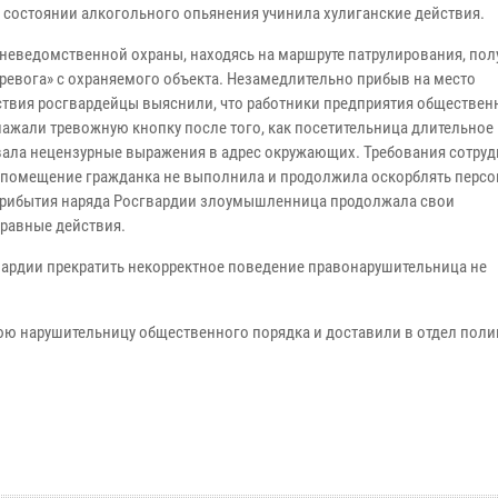
в состоянии алкогольного опьянения учинила хулиганские действия.
неведомственной охраны, находясь на маршруте патрулирования, пол
Тревога» с охраняемого объекта. Незамедлительно прибыв на место
твия росгвардейцы выяснили, что работники предприятия обществен
нажали тревожную кнопку после того, как посетительница длительное
ала нецензурные выражения в адрес окружающих. Требования сотруд
 помещение гражданка не выполнила и продолжила оскорблять персо
рибытия наряда Росгвардии злоумышленница продолжала свои
равные действия.
вардии прекратить некорректное поведение правонарушительница не
ю нарушительницу общественного порядка и доставили в отдел поли