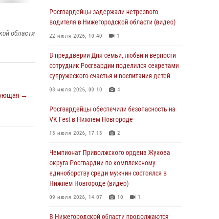
В Нижегородской области сотрудники
Росгвардии «по горячим следам» задержали
Росгвардейцы задержали нетрезвого
правонарушителя за стрельбу
водителя в Нижегородской области (видео)
кой области
17 июля 2026, 05:17
22 июля 2026, 10:40
1
В Нижегородской области продолжаются
В преддверии Дня семьи, любви и верности
мероприятия в рамках всероссийской
сотрудник Росгвардии поделился секретами
ведомственной акции «Каникулы с
супружеского счастья и воспитания детей
Росгвардией»
08 июля 2026, 09:10
4
ующая →
16 июля 2026, 05:00
Росгвардейцы обеспечили безопасность на
Росгвардейцы обеспечили безопасность на
VK Fest в Нижнем Новгороде
VK Fest в Нижнем Новгороде
13 июля 2026, 17:13
2
13 июля 2026, 17:13
2
Чемпионат Приволжского ордена Жукова
Нижегородские росгвардейцы за
округа Росгвардии по комплексному
прошедшую неделю выезжали более 750 раз
единоборству среди мужчин состоялся в
по сигналу «тревога»
Нижнем Новгороде (видео)
13 июля 2026, 06:45
09 июля 2026, 14:07
10
1
Росгвардейцы предотвратили серию краж в
В Нижегородской области продолжаются