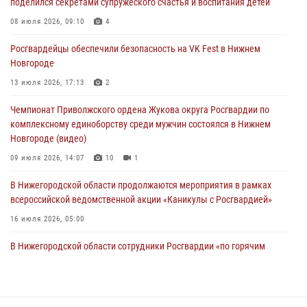
поделился секретами супружеского счастья и воспитания детей
Нижегородские росгвардейцы за прошедшую неделю выезжали
08 июля 2026, 09:10
4
более 750 раз по сигналу «тревога»
Росгвардейцы обеспечили безопасность на VK Fest в Нижнем
13 июля 2026, 06:45
Новгороде
Росгвардейцы предотвратили серию краж в Нижнем Новгороде
13 июля 2026, 17:13
2
10 июля 2026, 09:38
Чемпионат Приволжского ордена Жукова округа Росгвардии по
комплексному единоборству среди мужчин состоялся в Нижнем
Новгороде (видео)
09 июля 2026, 14:07
10
1
В Нижегородской области продолжаются мероприятия в рамках
всероссийской ведомственной акции «Каникулы с Росгвардией»
16 июля 2026, 05:00
В Нижегородской области сотрудники Росгвардии «по горячим
следам» задержали правонарушителя за стрельбу
17 июля 2026, 05:17
Росгвардия приняла участие в обеспечении безопасности матча