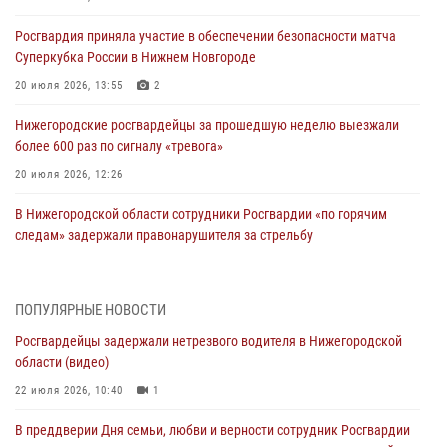
Росгвардия приняла участие в обеспечении безопасности матча
Суперкубка России в Нижнем Новгороде
20 июля 2026, 13:55
2
Нижегородские росгвардейцы за прошедшую неделю выезжали
более 600 раз по сигналу «тревога»
20 июля 2026, 12:26
В Нижегородской области сотрудники Росгвардии «по горячим
следам» задержали правонарушителя за стрельбу
17 июля 2026, 05:17
В Нижегородской области продолжаются мероприятия в рамках
ПОПУЛЯРНЫЕ НОВОСТИ
всероссийской ведомственной акции «Каникулы с Росгвардией»
Росгвардейцы задержали нетрезвого водителя в Нижегородской
16 июля 2026, 05:00
области (видео)
Росгвардейцы обеспечили безопасность на VK Fest в Нижнем
22 июля 2026, 10:40
1
Новгороде
В преддверии Дня семьи, любви и верности сотрудник Росгвардии
13 июля 2026, 17:13
2