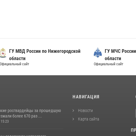
Д России по Нижегородской
ГУ МЧС России по Нижег
ти
области
сайт
Официальный сайт
И
НАВИГАЦИЯ
кие росгвардейцы за прошедшую
Новости
жали более 670 раз ...
Карта сайта
 15:23
П