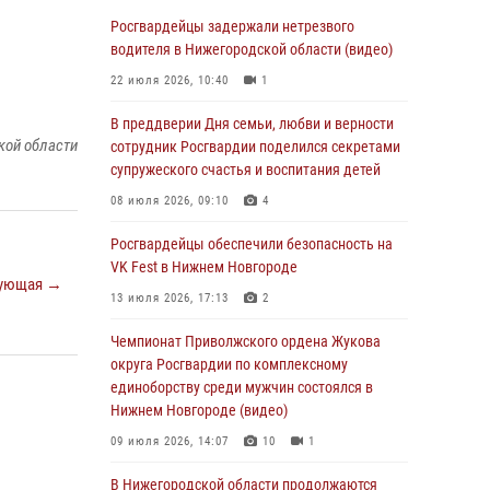
В Нижегородской области сотрудники
Росгвардии «по горячим следам» задержали
Росгвардейцы задержали нетрезвого
правонарушителя за стрельбу
водителя в Нижегородской области (видео)
17 июля 2026, 05:17
22 июля 2026, 10:40
1
В Нижегородской области продолжаются
В преддверии Дня семьи, любви и верности
кой области
мероприятия в рамках всероссийской
сотрудник Росгвардии поделился секретами
ведомственной акции «Каникулы с
супружеского счастья и воспитания детей
Росгвардией»
08 июля 2026, 09:10
4
16 июля 2026, 05:00
Росгвардейцы обеспечили безопасность на
Росгвардейцы обеспечили безопасность на
VK Fest в Нижнем Новгороде
ующая →
VK Fest в Нижнем Новгороде
13 июля 2026, 17:13
2
13 июля 2026, 17:13
2
Чемпионат Приволжского ордена Жукова
Нижегородские росгвардейцы за
округа Росгвардии по комплексному
прошедшую неделю выезжали более 750 раз
единоборству среди мужчин состоялся в
по сигналу «тревога»
Нижнем Новгороде (видео)
13 июля 2026, 06:45
09 июля 2026, 14:07
10
1
Росгвардейцы предотвратили серию краж в
В Нижегородской области продолжаются