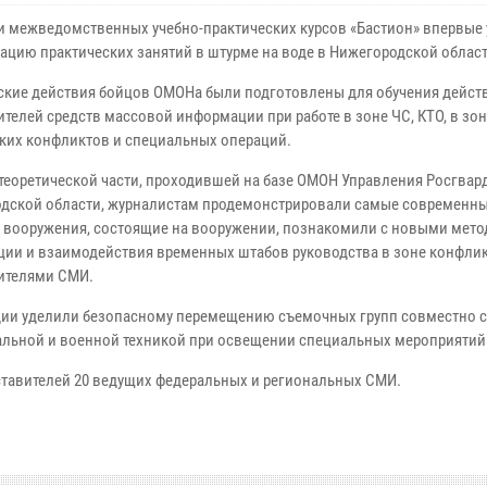
и межведомственных учебно-практических курсов «Бастион» впервые
ацию практических занятий в штурме на воде в Нижегородской област
ские действия бойцов ОМОНа были подготовлены для обучения дейст
ителей средств массовой информации при работе в зоне ЧС, КТО, в зо
ких конфликтов и специальных операций.
 теоретической части, проходившей на базе ОМОН Управления Росгвар
дской области, журналистам продемонстрировали самые современн
и вооружения, состоящие на вооружении, познакомили с новыми мет
ции и взаимодействия временных штабов руководства в зоне конфлик
ителями СМИ.
дии уделили безопасному перемещению съемочных групп совместно 
льной и военной техникой при освещении специальных мероприятий
дставителей 20 ведущих федеральных и региональных СМИ.