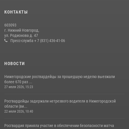
святого равноапостольного князя Владимира
28 июля 2026, 15:39
2
КОНТАКТЫ
Нижегородские росгвардейцы за прошедшую неделю выезжали
603093
более 600 раз по сигналу «тревога»
г. Нижний Новгород,
ул. Родионова д. 47
20 июля 2026, 12:26
Пресс-служба + 7 (831) 436-41-06
НОВОСТИ
Нижегородские росгвардейцы за прошедшую неделю выезжали
более 670 раз ...
27 июля 2026, 15:23
Росгвардейцы задержали нетрезвого водителя в Нижегородской
области (ви...
22 июля 2026, 10:40
Росгвардия приняла участие в обеспечении безопасности матча