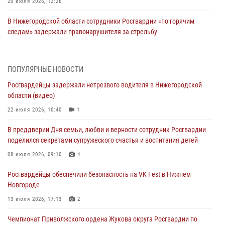
20 июля 2026, 12:26
В Нижегородской области сотрудники Росгвардии «по горячим
следам» задержали правонарушителя за стрельбу
17 июля 2026, 05:17
В Нижегородской области продолжаются мероприятия в рамках
ПОПУЛЯРНЫЕ НОВОСТИ
всероссийской ведомственной акции «Каникулы с Росгвардией»
Росгвардейцы задержали нетрезвого водителя в Нижегородской
16 июля 2026, 05:00
области (видео)
Росгвардейцы обеспечили безопасность на VK Fest в Нижнем
22 июля 2026, 10:40
1
Новгороде
В преддверии Дня семьи, любви и верности сотрудник Росгвардии
13 июля 2026, 17:13
2
поделился секретами супружеского счастья и воспитания детей
Нижегородские росгвардейцы за прошедшую неделю выезжали
08 июля 2026, 09:10
4
более 750 раз по сигналу «тревога»
Росгвардейцы обеспечили безопасность на VK Fest в Нижнем
13 июля 2026, 06:45
Новгороде
Росгвардейцы предотвратили серию краж в Нижнем Новгороде
13 июля 2026, 17:13
2
10 июля 2026, 09:38
Чемпионат Приволжского ордена Жукова округа Росгвардии по