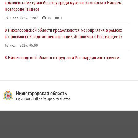
комплексному единоборству среди мужчин состоялся в Нижнем
Новгороде (видео)
09 июля 2026, 14:07
10
1
В Нижегородской области продолжаются мероприятия в рамках
всероссийской ведомственной акции «Каникулы с Росгвардией»
16 июля 2026, 05:00
В Нижегородской области сотрудники Росгвардии «по горячим
следам» задержали правонарушителя за стрельбу
17 июля 2026, 05:17
Росгвардия приняла участие в обеспечении безопасности матча
Суперкубка России в Нижнем Новгороде
Нижегородская область
Официальный сайт Правительства
20 июля 2026, 13:55
2
Росгвардейцы предотвратили серию краж в Нижнем Новгороде
10 июля 2026, 09:38
В Нижегородской области сотрудники Росгвардии почтили память