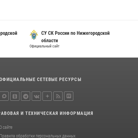
Росгвардии почтили память святого
равноапостольного князя Владимира
28 июля 2026, 15:39
2
Нижегородские росгвардейцы за
ородской
СУ СК России по Нижегородской
прошедшую неделю выезжали более 600 раз
области
по сигналу «тревога»
Официальный сайт
20 июля 2026, 12:26
ОФИЦИАЛЬНЫЕ СЕТЕВЫЕ РЕСУРСЫ
РАВОВАЯ И ТЕХНИЧЕСКАЯ ИНФОРМАЦИЯ
О сайте
Правила обработки персональных данных