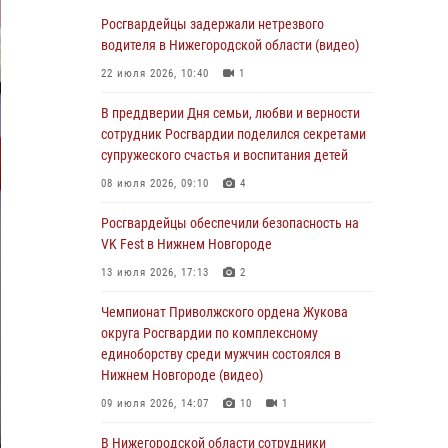
В Нижегородской области сотрудники
Росгвардии «по горячим следам» задержали
Росгвардейцы задержали нетрезвого
правонарушителя за стрельбу
водителя в Нижегородской области (видео)
17 июля 2026, 05:17
22 июля 2026, 10:40
1
В Нижегородской области продолжаются
В преддверии Дня семьи, любви и верности
мероприятия в рамках всероссийской
сотрудник Росгвардии поделился секретами
ведомственной акции «Каникулы с
супружеского счастья и воспитания детей
Росгвардией»
08 июля 2026, 09:10
4
16 июля 2026, 05:00
Росгвардейцы обеспечили безопасность на
Росгвардейцы обеспечили безопасность на
VK Fest в Нижнем Новгороде
VK Fest в Нижнем Новгороде
13 июля 2026, 17:13
2
13 июля 2026, 17:13
2
Чемпионат Приволжского ордена Жукова
Нижегородские росгвардейцы за
округа Росгвардии по комплексному
прошедшую неделю выезжали более 750 раз
единоборству среди мужчин состоялся в
по сигналу «тревога»
Нижнем Новгороде (видео)
13 июля 2026, 06:45
09 июля 2026, 14:07
10
1
Росгвардейцы предотвратили серию краж в
В Нижегородской области сотрудники