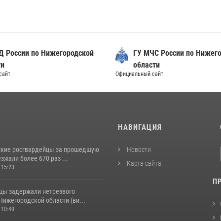
Д России по Нижегородской
ГУ МЧС России по Нижег
ти
области
сайт
Официальный сайт
И
НАВИГАЦИЯ
кие росгвардейцы за прошедшую
Новости
жали более 670 раз ...
Карта сайта
 15:23
П
цы задержали нетрезвого
Нижегородской области (ви...
 10:40