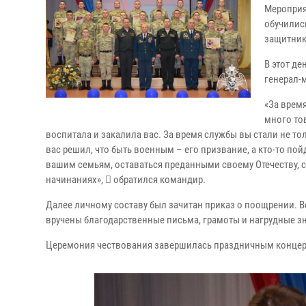
Мероприя
обучилис
защитник
В этот д
генерал-
«За врем
много то
воспитала и закалила вас. За время службы вы стали не то
вас решил, что быть военным – его призвание, а кто-то пой
вашим семьям, оставаться преданными своему Отечеству, 
начинаниях»,  обратился командир.
Далее личному составу был зачитан приказ о поощрении.
вручены благодарственные письма, грамоты и нагрудные з
Церемония чествования завершилась праздничным концер