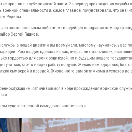
тие прошло в клубе воинской части. За период прохождения службы 
ь военной специальности и, самое главное, почувствовали, что значи
ом Родины.
ень со знаменательным событием гвардейцев поздравил командир со
майор Сергей Гашков.
я службы в нашей дивизии вы возмужали, многому научились, у вас п
варищей. Росгвардия сделала из вас, вчерашних мальчишек, настоящ
лько гордостью для своих родителей, но и будущим нашего государства
дет учиться, кто-то найдет работу по душе. Желаю вам здоровья, благ
служа ему верой и правдой. Жизненного вам оптимизма и успехов во 
 Военнослужащим, отличившимся в ходе прохождения воинской служб
наки.
том художественной самодеятельности части.