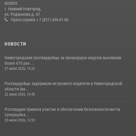
603093
более 600 раз по сигналу «тревога»
г. Нижний Новгород,
ул. Родионова д. 47
20 июля 2026, 12:26
Пресс-служба + 7 (831) 436-41-06
НОВОСТИ
Нижегородские росгвардейцы за прошедшую неделю выезжали
более 670 раз ...
27 июля 2026, 15:23
Росгвардейцы задержали нетрезвого водителя в Нижегородской
области (ви...
22 июля 2026, 10:40
Росгвардия приняла участие в обеспечении безопасности матча
Суперкубка...
20 июля 2026, 13:55