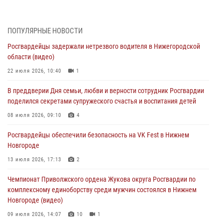
17 июля 2026, 05:17
В Нижегородской области продолжаются мероприятия в рамках
ПОПУЛЯРНЫЕ НОВОСТИ
всероссийской ведомственной акции «Каникулы с Росгвардией»
Росгвардейцы задержали нетрезвого водителя в Нижегородской
16 июля 2026, 05:00
области (видео)
Росгвардейцы обеспечили безопасность на VK Fest в Нижнем
22 июля 2026, 10:40
1
Новгороде
В преддверии Дня семьи, любви и верности сотрудник Росгвардии
13 июля 2026, 17:13
2
поделился секретами супружеского счастья и воспитания детей
Нижегородские росгвардейцы за прошедшую неделю выезжали
08 июля 2026, 09:10
4
более 750 раз по сигналу «тревога»
Росгвардейцы обеспечили безопасность на VK Fest в Нижнем
13 июля 2026, 06:45
Новгороде
Росгвардейцы предотвратили серию краж в Нижнем Новгороде
13 июля 2026, 17:13
2
10 июля 2026, 09:38
Чемпионат Приволжского ордена Жукова округа Росгвардии по
комплексному единоборству среди мужчин состоялся в Нижнем
Новгороде (видео)
09 июля 2026, 14:07
10
1