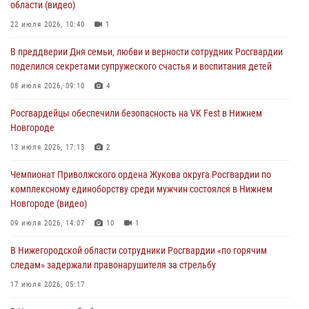
области (видео)
Росгвардейцы обеспечили безопасность на VK Fest в Нижнем
22 июля 2026, 10:40
1
Новгороде
В преддверии Дня семьи, любви и верности сотрудник Росгвардии
13 июля 2026, 17:13
2
поделился секретами супружеского счастья и воспитания детей
Нижегородские росгвардейцы за прошедшую неделю выезжали
08 июля 2026, 09:10
4
более 750 раз по сигналу «тревога»
Росгвардейцы обеспечили безопасность на VK Fest в Нижнем
13 июля 2026, 06:45
Новгороде
Росгвардейцы предотвратили серию краж в Нижнем Новгороде
13 июля 2026, 17:13
2
10 июля 2026, 09:38
Чемпионат Приволжского ордена Жукова округа Росгвардии по
комплексному единоборству среди мужчин состоялся в Нижнем
Новгороде (видео)
09 июля 2026, 14:07
10
1
В Нижегородской области сотрудники Росгвардии «по горячим
следам» задержали правонарушителя за стрельбу
17 июля 2026, 05:17