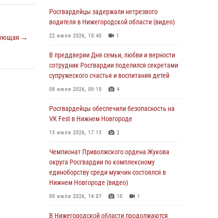
В Нижегородской области сотрудники
Росгвардии «по горячим следам» задержали
Росгвардейцы задержали нетрезвого
правонарушителя за стрельбу
водителя в Нижегородской области (видео)
17 июля 2026, 05:17
22 июля 2026, 10:40
1
ующая →
В Нижегородской области продолжаются
В преддверии Дня семьи, любви и верности
мероприятия в рамках всероссийской
сотрудник Росгвардии поделился секретами
ведомственной акции «Каникулы с
супружеского счастья и воспитания детей
Росгвардией»
08 июля 2026, 09:10
4
16 июля 2026, 05:00
Росгвардейцы обеспечили безопасность на
Росгвардейцы обеспечили безопасность на
VK Fest в Нижнем Новгороде
VK Fest в Нижнем Новгороде
13 июля 2026, 17:13
2
13 июля 2026, 17:13
2
Чемпионат Приволжского ордена Жукова
Нижегородские росгвардейцы за
округа Росгвардии по комплексному
прошедшую неделю выезжали более 750 раз
единоборству среди мужчин состоялся в
по сигналу «тревога»
Нижнем Новгороде (видео)
13 июля 2026, 06:45
09 июля 2026, 14:07
10
1
Росгвардейцы предотвратили серию краж в
В Нижегородской области продолжаются