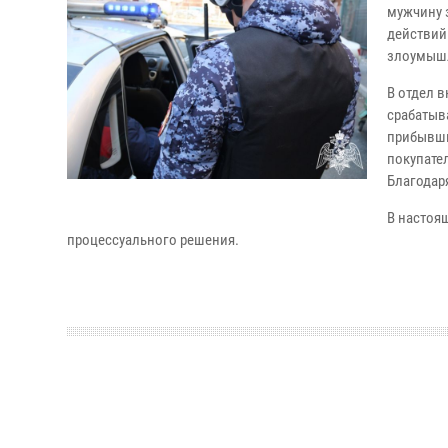
мужчину 
действий 
злоумышл
В отдел 
срабатыв
прибывши
покупате
Благодар
В настоя
процессуального решения.