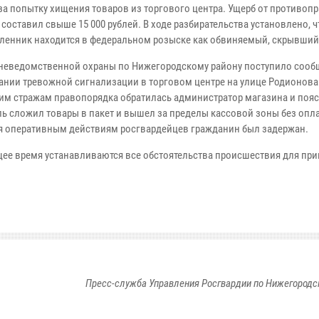
за попытку хищения товаров из торгового центра. Ущерб от противоп
составил свыше 15 000 рублей. В ходе разбирательства установлено, ч
енник находится в федеральном розыске как обвиняемый, скрывшийс
вневедомственной охраны по Нижегородскому району поступило сооб
ании тревожной сигнализации в торговом центре на улице Родионова
м стражам правопорядка обратилась администратор магазина и пояс
ль сложил товары в пакет и вышел за пределы кассовой зоны без опл
я оперативным действиям росгвардейцев гражданин был задержан.
щее время устанавливаются все обстоятельства происшествия для при
Пресс-служба Управления Росгвардии по Нижегородс