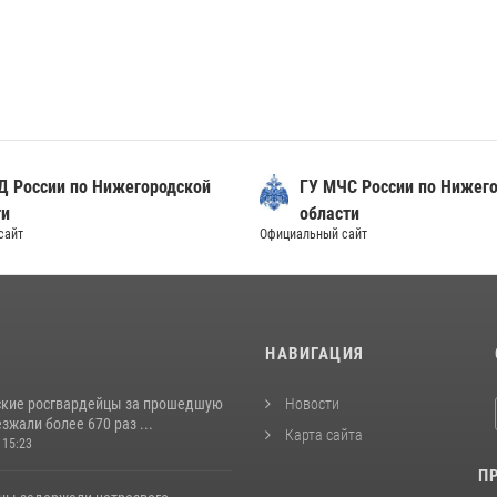
Д России по Нижегородской
ГУ МЧС России по Нижег
ти
области
сайт
Официальный сайт
И
НАВИГАЦИЯ
кие росгвардейцы за прошедшую
Новости
жали более 670 раз ...
Карта сайта
 15:23
П