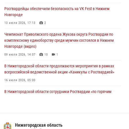
более 750 раз по сигналу «тревога»
Росгвардейцы обеспечили безопасность на VK Fest в Нижнем
13 июля 2026, 06:45
Новгороде
Росгвардейцы предотвратили серию краж в Нижнем Новгороде
13 июля 2026, 17:13
2
10 июля 2026, 09:38
Чемпионат Приволжского ордена Жукова округа Росгвардии по
комплексному единоборству среди мужчин состоялся в Нижнем
Новгороде (видео)
09 июля 2026, 14:07
10
1
В Нижегородской области продолжаются мероприятия в рамках
всероссийской ведомственной акции «Каникулы с Росгвардией»
16 июля 2026, 05:00
В Нижегородской области сотрудники Росгвардии «по горячим
следам» задержали правонарушителя за стрельбу
17 июля 2026, 05:17
Росгвардия приняла участие в обеспечении безопасности матча
Суперкубка России в Нижнем Новгороде
Нижегородская область