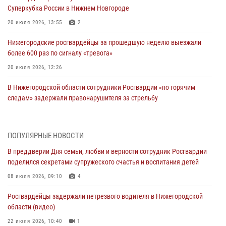
Суперкубка России в Нижнем Новгороде
20 июля 2026, 13:55
2
Нижегородские росгвардейцы за прошедшую неделю выезжали
более 600 раз по сигналу «тревога»
20 июля 2026, 12:26
В Нижегородской области сотрудники Росгвардии «по горячим
следам» задержали правонарушителя за стрельбу
17 июля 2026, 05:17
В Нижегородской области продолжаются мероприятия в рамках
ПОПУЛЯРНЫЕ НОВОСТИ
всероссийской ведомственной акции «Каникулы с Росгвардией»
В преддверии Дня семьи, любви и верности сотрудник Росгвардии
16 июля 2026, 05:00
поделился секретами супружеского счастья и воспитания детей
Росгвардейцы обеспечили безопасность на VK Fest в Нижнем
08 июля 2026, 09:10
4
Новгороде
Росгвардейцы задержали нетрезвого водителя в Нижегородской
13 июля 2026, 17:13
2
области (видео)
Нижегородские росгвардейцы за прошедшую неделю выезжали
22 июля 2026, 10:40
1