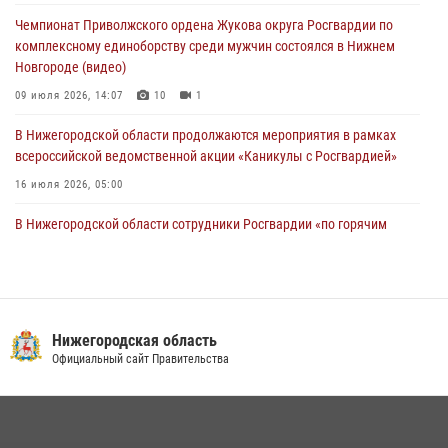
10 июля 2026, 09:38
Чемпионат Приволжского ордена Жукова округа Росгвардии по
комплексному единоборству среди мужчин состоялся в Нижнем
Новгороде (видео)
09 июля 2026, 14:07
10
1
В Нижегородской области продолжаются мероприятия в рамках
всероссийской ведомственной акции «Каникулы с Росгвардией»
16 июля 2026, 05:00
В Нижегородской области сотрудники Росгвардии «по горячим
следам» задержали правонарушителя за стрельбу
17 июля 2026, 05:17
Росгвардия приняла участие в обеспечении безопасности матча
Суперкубка России в Нижнем Новгороде
Нижегородская область
Официальный сайт Правительства
20 июля 2026, 13:55
2
Росгвардейцы предотвратили серию краж в Нижнем Новгороде
10 июля 2026, 09:38