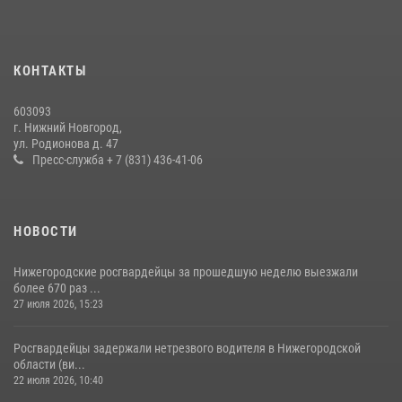
В Нижегородской области сотрудники Росгвардии почтили память
святого равноапостольного князя Владимира
28 июля 2026, 15:39
2
КОНТАКТЫ
Нижегородские росгвардейцы за прошедшую неделю выезжали
603093
более 600 раз по сигналу «тревога»
г. Нижний Новгород,
ул. Родионова д. 47
20 июля 2026, 12:26
Пресс-служба + 7 (831) 436-41-06
НОВОСТИ
Нижегородские росгвардейцы за прошедшую неделю выезжали
более 670 раз ...
27 июля 2026, 15:23
Росгвардейцы задержали нетрезвого водителя в Нижегородской
области (ви...
22 июля 2026, 10:40