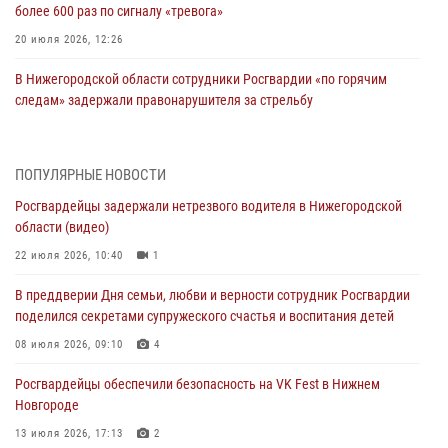
более 600 раз по сигналу «тревога»
20 июля 2026, 12:26
В Нижегородской области сотрудники Росгвардии «по горячим
следам» задержали правонарушителя за стрельбу
17 июля 2026, 05:17
В Нижегородской области продолжаются мероприятия в рамках
ПОПУЛЯРНЫЕ НОВОСТИ
всероссийской ведомственной акции «Каникулы с Росгвардией»
Росгвардейцы задержали нетрезвого водителя в Нижегородской
16 июля 2026, 05:00
области (видео)
Росгвардейцы обеспечили безопасность на VK Fest в Нижнем
22 июля 2026, 10:40
1
Новгороде
В преддверии Дня семьи, любви и верности сотрудник Росгвардии
13 июля 2026, 17:13
2
поделился секретами супружеского счастья и воспитания детей
Нижегородские росгвардейцы за прошедшую неделю выезжали
08 июля 2026, 09:10
4
более 750 раз по сигналу «тревога»
Росгвардейцы обеспечили безопасность на VK Fest в Нижнем
13 июля 2026, 06:45
Новгороде
Росгвардейцы предотвратили серию краж в Нижнем Новгороде
13 июля 2026, 17:13
2