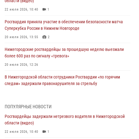
области (видео)
22 июля 2026, 10:40
1
Росгвардия приняла участие в обеспечении безопасности матча
Суперкубка России в Нижнем Новгороде
20 июля 2026, 13:55
2
Нижегородские росгвардейцы за прошедшую неделю выезжали
более 600 раз по сигналу «тревога»
20 июля 2026, 12:26
В Нижегородской области сотрудники Росгвардии «по горячим
следам» задержали правонарушителя за стрельбу
17 июля 2026, 05:17
В Нижегородской области продолжаются мероприятия в рамках
ПОПУЛЯРНЫЕ НОВОСТИ
всероссийской ведомственной акции «Каникулы с Росгвардией»
Росгвардейцы задержали нетрезвого водителя в Нижегородской
16 июля 2026, 05:00
области (видео)
Росгвардейцы обеспечили безопасность на VK Fest в Нижнем
22 июля 2026, 10:40
1
Новгороде