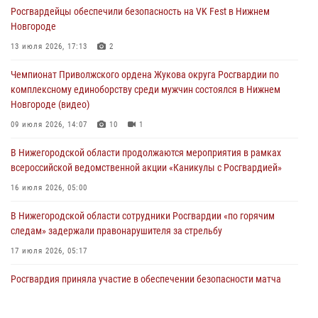
Росгвардейцы обеспечили безопасность на VK Fest в Нижнем
13 июля 2026, 17:13
2
Новгороде
Нижегородские росгвардейцы за прошедшую неделю выезжали
13 июля 2026, 17:13
2
более 750 раз по сигналу «тревога»
Чемпионат Приволжского ордена Жукова округа Росгвардии по
13 июля 2026, 06:45
комплексному единоборству среди мужчин состоялся в Нижнем
Новгороде (видео)
Росгвардейцы предотвратили серию краж в Нижнем Новгороде
09 июля 2026, 14:07
10
1
10 июля 2026, 09:38
В Нижегородской области продолжаются мероприятия в рамках
всероссийской ведомственной акции «Каникулы с Росгвардией»
16 июля 2026, 05:00
В Нижегородской области сотрудники Росгвардии «по горячим
следам» задержали правонарушителя за стрельбу
17 июля 2026, 05:17
Росгвардия приняла участие в обеспечении безопасности матча
Суперкубка России в Нижнем Новгороде
20 июля 2026, 13:55
2