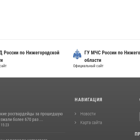
Д России по Нижегородской
ГУ МЧС России по Нижег
ти
области
сайт
Официальный сайт
И
НАВИГАЦИЯ
кие росгвардейцы за прошедшую
Новости
жали более 670 раз ...
Карта сайта
 15:23
П