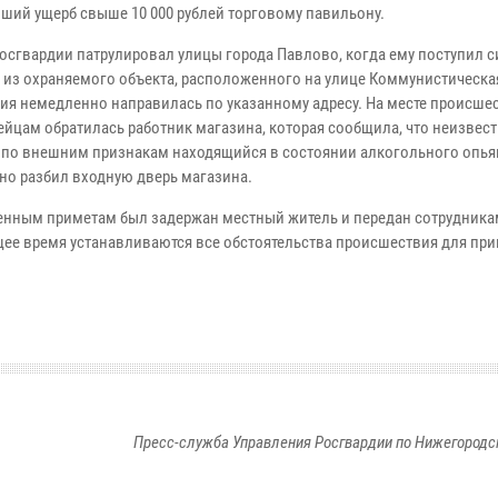
ший ущерб свыше 10 000 рублей торговому павильону.
осгвардии патрулировал улицы города Павлово, когда ему поступил с
» из охраняемого объекта, расположенного на улице Коммунистическая
ия немедленно направилась по указанному адресу. На месте происшес
ейцам обратилась работник магазина, которая сообщила, что неизвес
 по внешним признакам находящийся в состоянии алкогольного опья
о разбил входную дверь магазина.
енным приметам был задержан местный житель и передан сотрудника
щее время устанавливаются все обстоятельства происшествия для при
Пресс-служба Управления Росгвардии по Нижегородс