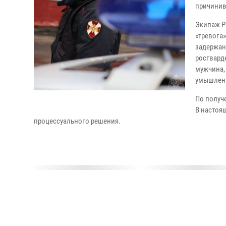
причинив
Экипаж Р
«тревога
задержан
росгвард
мужчина,
умышленн
По получ
В настоя
процессуального решения.