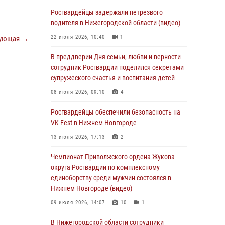
В Нижегородской области сотрудники
Росгвардии «по горячим следам» задержали
Росгвардейцы задержали нетрезвого
правонарушителя за стрельбу
водителя в Нижегородской области (видео)
17 июля 2026, 05:17
22 июля 2026, 10:40
1
ующая →
В Нижегородской области продолжаются
В преддверии Дня семьи, любви и верности
мероприятия в рамках всероссийской
сотрудник Росгвардии поделился секретами
ведомственной акции «Каникулы с
супружеского счастья и воспитания детей
Росгвардией»
08 июля 2026, 09:10
4
16 июля 2026, 05:00
Росгвардейцы обеспечили безопасность на
Росгвардейцы обеспечили безопасность на
VK Fest в Нижнем Новгороде
VK Fest в Нижнем Новгороде
13 июля 2026, 17:13
2
13 июля 2026, 17:13
2
Чемпионат Приволжского ордена Жукова
Нижегородские росгвардейцы за
округа Росгвардии по комплексному
прошедшую неделю выезжали более 750 раз
единоборству среди мужчин состоялся в
по сигналу «тревога»
Нижнем Новгороде (видео)
13 июля 2026, 06:45
09 июля 2026, 14:07
10
1
Росгвардейцы предотвратили серию краж в
В Нижегородской области сотрудники