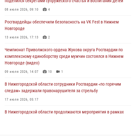
поделился секретами супружеского счастья и воспитания детей
Нижегородские росгвардейцы за прошедшую неделю выезжали
08 июля 2026, 09:10
4
более 750 раз по сигналу «тревога»
Росгвардейцы обеспечили безопасность на VK Fest в Нижнем
13 июля 2026, 06:45
Новгороде
Росгвардейцы предотвратили серию краж в Нижнем Новгороде
13 июля 2026, 17:13
2
10 июля 2026, 09:38
Чемпионат Приволжского ордена Жукова округа Росгвардии по
комплексному единоборству среди мужчин состоялся в Нижнем
Новгороде (видео)
09 июля 2026, 14:07
10
1
В Нижегородской области сотрудники Росгвардии «по горячим
следам» задержали правонарушителя за стрельбу
17 июля 2026, 05:17
В Нижегородской области продолжаются мероприятия в рамках
всероссийской ведомственной акции «Каникулы с Росгвардией»
16 июля 2026, 05:00
Росгвардия приняла участие в обеспечении безопасности матча