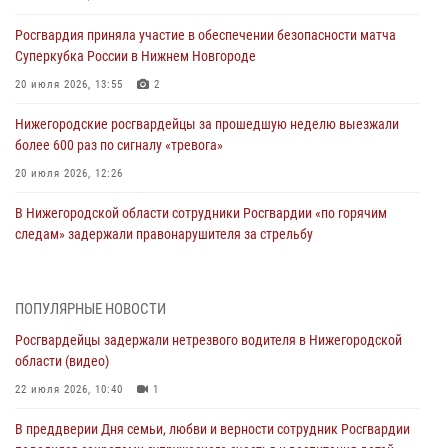
Росгвардия приняла участие в обеспечении безопасности матча
Суперкубка России в Нижнем Новгороде
20 июля 2026, 13:55
2
Нижегородские росгвардейцы за прошедшую неделю выезжали
более 600 раз по сигналу «тревога»
20 июля 2026, 12:26
В Нижегородской области сотрудники Росгвардии «по горячим
следам» задержали правонарушителя за стрельбу
17 июля 2026, 05:17
В Нижегородской области продолжаются мероприятия в рамках
ПОПУЛЯРНЫЕ НОВОСТИ
всероссийской ведомственной акции «Каникулы с Росгвардией»
Росгвардейцы задержали нетрезвого водителя в Нижегородской
16 июля 2026, 05:00
области (видео)
Росгвардейцы обеспечили безопасность на VK Fest в Нижнем
22 июля 2026, 10:40
1
Новгороде
В преддверии Дня семьи, любви и верности сотрудник Росгвардии
13 июля 2026, 17:13
2