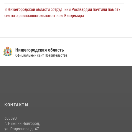
В Нижегородской области сотрудники Росгвардии почтили память
святого равноапостольного князя Владимира
28 июля 2026, 15:39
2
Росгвардейцы предотвратили серию краж в Нижнем Новгороде
10 июля 2026, 09:38
Нижегородская область
Нижегородские росгвардейцы за прошедшую неделю выезжали
Официальный сайт Правительства
более 750 раз по сигналу «тревога»
13 июля 2026, 06:45
Нижегородские росгвардейцы за прошедшую неделю выезжали
более 670 раз по сигналу «тревога»
27 июля 2026, 15:23
КОНТАКТЫ
Нижегородские росгвардейцы за прошедшую неделю выезжали
более 600 раз по сигналу «тревога»
603093
20 июля 2026, 12:26
г. Нижний Новгород,
ул. Родионова д. 47