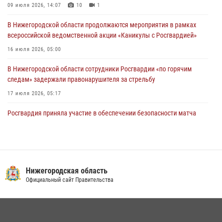
09 июля 2026, 14:07
10
1
10 июля 2026, 09:38
В Нижегородской области продолжаются мероприятия в рамках
всероссийской ведомственной акции «Каникулы с Росгвардией»
16 июля 2026, 05:00
В Нижегородской области сотрудники Росгвардии «по горячим
следам» задержали правонарушителя за стрельбу
17 июля 2026, 05:17
Росгвардия приняла участие в обеспечении безопасности матча
Суперкубка России в Нижнем Новгороде
20 июля 2026, 13:55
2
В Нижегородской области сотрудники Росгвардии почтили память
святого равноапостольного князя Владимира
Нижегородская область
Официальный сайт Правительства
28 июля 2026, 15:39
2
Росгвардейцы предотвратили серию краж в Нижнем Новгороде
10 июля 2026, 09:38