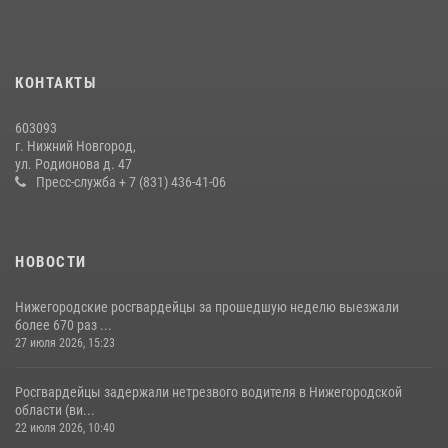
Нижегородские росгвардейцы за прошедшую неделю выезжали
более 750 раз по сигналу «тревога»
13 июля 2026, 06:45
КОНТАКТЫ
Нижегородские росгвардейцы за прошедшую неделю выезжали
603093
более 600 раз по сигналу «тревога»
г. Нижний Новгород,
ул. Родионова д. 47
20 июля 2026, 12:26
Пресс-служба + 7 (831) 436-41-06
НОВОСТИ
Нижегородские росгвардейцы за прошедшую неделю выезжали
более 670 раз ...
27 июля 2026, 15:23
Росгвардейцы задержали нетрезвого водителя в Нижегородской
области (ви...
22 июля 2026, 10:40