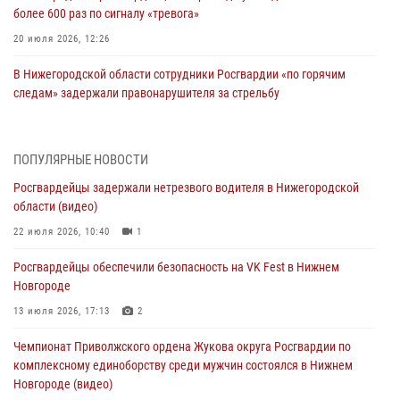
более 600 раз по сигналу «тревога»
20 июля 2026, 12:26
В Нижегородской области сотрудники Росгвардии «по горячим
следам» задержали правонарушителя за стрельбу
17 июля 2026, 05:17
В Нижегородской области продолжаются мероприятия в рамках
ПОПУЛЯРНЫЕ НОВОСТИ
всероссийской ведомственной акции «Каникулы с Росгвардией»
Росгвардейцы задержали нетрезвого водителя в Нижегородской
16 июля 2026, 05:00
области (видео)
Росгвардейцы обеспечили безопасность на VK Fest в Нижнем
22 июля 2026, 10:40
1
Новгороде
Росгвардейцы обеспечили безопасность на VK Fest в Нижнем
13 июля 2026, 17:13
2
Новгороде
Нижегородские росгвардейцы за прошедшую неделю выезжали
13 июля 2026, 17:13
2
более 750 раз по сигналу «тревога»
Чемпионат Приволжского ордена Жукова округа Росгвардии по
13 июля 2026, 06:45
комплексному единоборству среди мужчин состоялся в Нижнем
Новгороде (видео)
Росгвардейцы предотвратили серию краж в Нижнем Новгороде