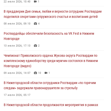
Росгвардейцы обеспечили безопасность на VK Fest в Нижнем
22 июля 2026, 10:40
1
Новгороде
В преддверии Дня семьи, любви и верности сотрудник Росгвардии
13 июля 2026, 17:13
2
поделился секретами супружеского счастья и воспитания детей
Нижегородские росгвардейцы за прошедшую неделю выезжали
08 июля 2026, 09:10
4
более 750 раз по сигналу «тревога»
Росгвардейцы обеспечили безопасность на VK Fest в Нижнем
13 июля 2026, 06:45
Новгороде
Росгвардейцы предотвратили серию краж в Нижнем Новгороде
13 июля 2026, 17:13
2
10 июля 2026, 09:38
Чемпионат Приволжского ордена Жукова округа Росгвардии по
комплексному единоборству среди мужчин состоялся в Нижнем
Новгороде (видео)
09 июля 2026, 14:07
10
1
В Нижегородской области сотрудники Росгвардии «по горячим
следам» задержали правонарушителя за стрельбу
17 июля 2026, 05:17
В Нижегородской области продолжаются мероприятия в рамках
всероссийской ведомственной акции «Каникулы с Росгвардией»