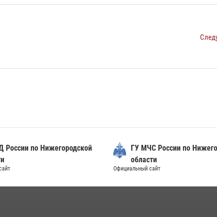
След
Д России по Нижегородской
ГУ МЧС России по Нижег
ти
области
сайт
Официальный сайт