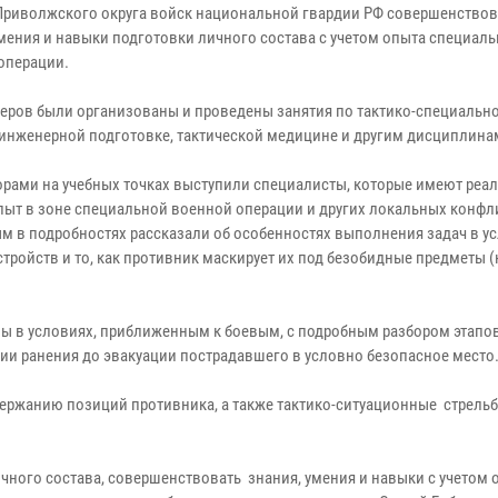
Приволжского округа войск национальной гвардии РФ совершенство
умения и навыки подготовки личного состава с учетом опыта специал
операции.
еров были организованы и проведены занятия по тактико-специально
 инженерной подготовке, тактической медицине и другим дисциплина
орами на учебных точках выступили специалисты, которые имеют реа
пыт в зоне специальной военной операции и других локальных конфл
м в подробностях рассказали об особенностях выполнения задач в у
ройств и то, как противник маскирует их под безобидные предметы (
ы в условиях, приближенным к боевым, с подробным разбором этапо
ии ранения до эвакуации пострадавшего в условно безопасное место
удержанию позиций противника, а также тактико-ситуационные стрель
ичного состава, совершенствовать знания, умения и навыки с учетом 