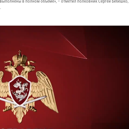
 выполнены в полном объеме», – отметил полковник Сергей Бебешко,
.