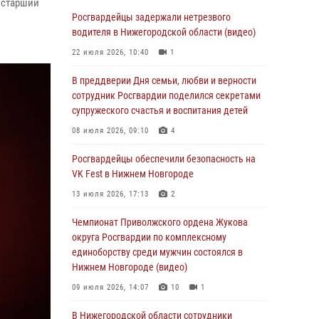
В Нижегородской области сотрудники
 старший
Росгвардии «по горячим следам» задержали
Росгвардейцы задержали нетрезвого
правонарушителя за стрельбу
водителя в Нижегородской области (видео)
17 июля 2026, 05:17
22 июля 2026, 10:40
1
В Нижегородской области продолжаются
В преддверии Дня семьи, любви и верности
мероприятия в рамках всероссийской
сотрудник Росгвардии поделился секретами
ведомственной акции «Каникулы с
супружеского счастья и воспитания детей
Росгвардией»
08 июля 2026, 09:10
4
16 июля 2026, 05:00
Росгвардейцы обеспечили безопасность на
Росгвардейцы обеспечили безопасность на
VK Fest в Нижнем Новгороде
VK Fest в Нижнем Новгороде
13 июля 2026, 17:13
2
13 июля 2026, 17:13
2
Чемпионат Приволжского ордена Жукова
Нижегородские росгвардейцы за
округа Росгвардии по комплексному
прошедшую неделю выезжали более 750 раз
единоборству среди мужчин состоялся в
по сигналу «тревога»
Нижнем Новгороде (видео)
13 июля 2026, 06:45
09 июля 2026, 14:07
10
1
Росгвардейцы предотвратили серию краж в
В Нижегородской области сотрудники