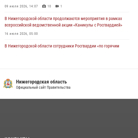
09 июля 2026, 14:07
10
1
В Нижегородской области продолжаются мероприятия в рамках
всероссийской ведомственной акции «Каникулы с Росгвардией»
16 июля 2026, 05:00
В Нижегородской области сотрудники Росгвардии «по горячим
следам» задержали правонарушителя за стрельбу
17 июля 2026, 05:17
Росгвардия приняла участие в обеспечении безопасности матча
Суперкубка России в Нижнем Новгороде
Нижегородская область
Официальный сайт Правительства
20 июля 2026, 13:55
2
В Нижегородской области сотрудники Росгвардии почтили память
святого равноапостольного князя Владимира
28 июля 2026, 15:39
2
Росгвардейцы предотвратили серию краж в Нижнем Новгороде
10 июля 2026, 09:38