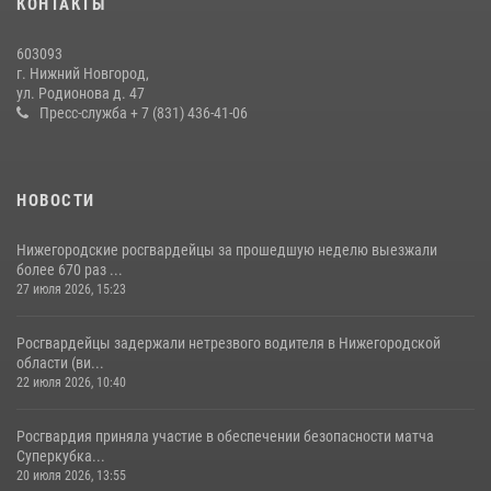
КОНТАКТЫ
Нижегородские росгвардейцы за прошедшую неделю выезжали
603093
более 600 раз по сигналу «тревога»
г. Нижний Новгород,
ул. Родионова д. 47
20 июля 2026, 12:26
Пресс-служба + 7 (831) 436-41-06
НОВОСТИ
Нижегородские росгвардейцы за прошедшую неделю выезжали
более 670 раз ...
27 июля 2026, 15:23
Росгвардейцы задержали нетрезвого водителя в Нижегородской
области (ви...
22 июля 2026, 10:40
Росгвардия приняла участие в обеспечении безопасности матча
Суперкубка...
20 июля 2026, 13:55