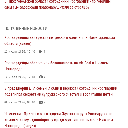
В Нижегородской области сотрудники Росгвардии «по горячим
следам» задержали правонарушителя за стрельбу
17 июля 2026, 05:17
В Нижегородской области продолжаются мероприятия в рамках
ПОПУЛЯРНЫЕ НОВОСТИ
всероссийской ведомственной акции «Каникулы с Росгвардией»
Росгвардейцы задержали нетрезвого водителя в Нижегородской
16 июля 2026, 05:00
области (видео)
Росгвардейцы обеспечили безопасность на VK Fest в Нижнем
22 июля 2026, 10:40
1
Новгороде
Росгвардейцы обеспечили безопасность на VK Fest в Нижнем
13 июля 2026, 17:13
2
Новгороде
Нижегородские росгвардейцы за прошедшую неделю выезжали
13 июля 2026, 17:13
2
более 750 раз по сигналу «тревога»
В преддверии Дня семьи, любви и верности сотрудник Росгвардии
13 июля 2026, 06:45
поделился секретами супружеского счастья и воспитания детей
Росгвардейцы предотвратили серию краж в Нижнем Новгороде
08 июля 2026, 09:10
4
10 июля 2026, 09:38
Чемпионат Приволжского ордена Жукова округа Росгвардии по
комплексному единоборству среди мужчин состоялся в Нижнем
Новгороде (видео)