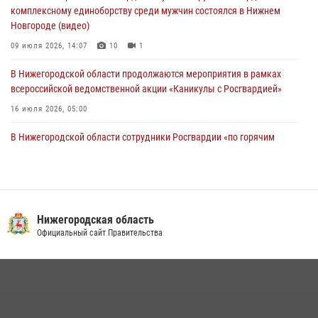
комплексному единоборству среди мужчин состоялся в Нижнем
Новгороде (видео)
09 июля 2026, 14:07
10
1
В Нижегородской области продолжаются мероприятия в рамках
всероссийской ведомственной акции «Каникулы с Росгвардией»
16 июля 2026, 05:00
В Нижегородской области сотрудники Росгвардии «по горячим
следам» задержали правонарушителя за стрельбу
17 июля 2026, 05:17
Росгвардия приняла участие в обеспечении безопасности матча
Суперкубка России в Нижнем Новгороде
Нижегородская область
Официальный сайт Правительства
20 июля 2026, 13:55
2
В Нижегородской области сотрудники Росгвардии почтили память
святого равноапостольного князя Владимира
28 июля 2026, 15:39
2