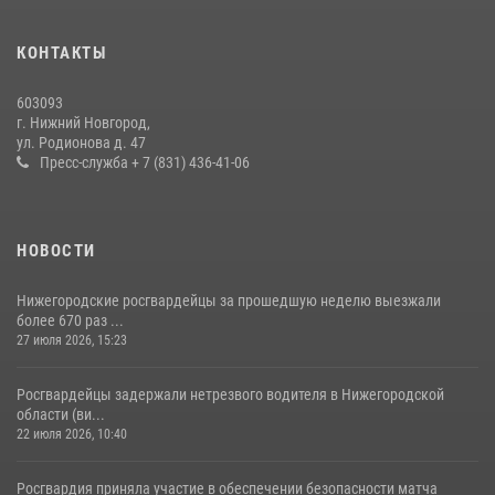
Росгвардейцы предотвратили серию краж в Нижнем Новгороде
10 июля 2026, 09:38
КОНТАКТЫ
Нижегородские росгвардейцы за прошедшую неделю выезжали
603093
более 600 раз по сигналу «тревога»
г. Нижний Новгород,
ул. Родионова д. 47
20 июля 2026, 12:26
Пресс-служба + 7 (831) 436-41-06
НОВОСТИ
Нижегородские росгвардейцы за прошедшую неделю выезжали
более 670 раз ...
27 июля 2026, 15:23
Росгвардейцы задержали нетрезвого водителя в Нижегородской
области (ви...
22 июля 2026, 10:40
Росгвардия приняла участие в обеспечении безопасности матча