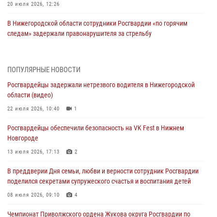
20 июля 2026, 12:26
В Нижегородской области сотрудники Росгвардии «по горячим
следам» задержали правонарушителя за стрельбу
17 июля 2026, 05:17
В Нижегородской области продолжаются мероприятия в рамках
ПОПУЛЯРНЫЕ НОВОСТИ
всероссийской ведомственной акции «Каникулы с Росгвардией»
Росгвардейцы задержали нетрезвого водителя в Нижегородской
16 июля 2026, 05:00
области (видео)
Росгвардейцы обеспечили безопасность на VK Fest в Нижнем
22 июля 2026, 10:40
1
Новгороде
Росгвардейцы обеспечили безопасность на VK Fest в Нижнем
13 июля 2026, 17:13
2
Новгороде
Нижегородские росгвардейцы за прошедшую неделю выезжали
13 июля 2026, 17:13
2
более 750 раз по сигналу «тревога»
В преддверии Дня семьи, любви и верности сотрудник Росгвардии
13 июля 2026, 06:45
поделился секретами супружеского счастья и воспитания детей
Росгвардейцы предотвратили серию краж в Нижнем Новгороде
08 июля 2026, 09:10
4
10 июля 2026, 09:38
Чемпионат Приволжского ордена Жукова округа Росгвардии по