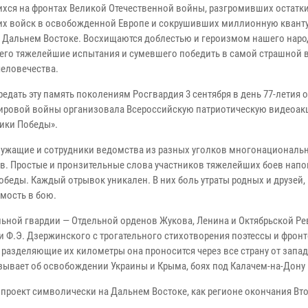
хся на фронтах Великой Отечественной войны, разгромивших остатк
их войск в освобожденной Европе и сокрушивших миллионную квант
 Дальнем Востоке. Восхищаются доблестью и героизмом нашего наро
го тяжелейшие испытания и сумевшего победить в самой страшной 
человечества.
едать эту память поколениям Росгвардия 3 сентября в день 77-летия 
ировой войны организовала Всероссийскую патриотическую видеоа
ики Победы».
ужащие и сотрудники ведомства из разных уголков многонациональ
. Простые и пронзительные слова участников тяжелейших боев нап
обеды. Каждый отрывок уникален. В них боль утраты родных и друзей,
мость в бою.
льной гвардии — Отдельной орденов Жукова, Ленина и Октябрьской Р
Ф.Э. Дзержинского с трогательного стихотворения поэтессы и фрон
 разделяющие их километры она проносится через все страну от запа
зывает об освобождении Украины и Крыма, боях под Калачем-на-Дону
 проект символически на Дальнем Востоке, как регионе окончания Вт