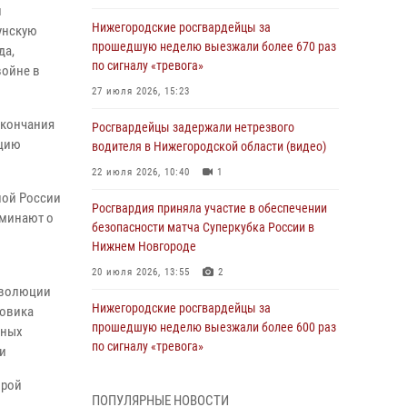
и
Нижегородские росгвардейцы за
унскую
прошедшую неделю выезжали более 670 раз
да,
по сигналу «тревога»
войне в
27 июля 2026, 15:23
окончания
Росгвардейцы задержали нетрезвого
кцию
водителя в Нижегородской области (видео)
22 июля 2026, 10:40
1
ной России
Росгвардия приняла участие в обеспечении
оминают о
безопасности матча Суперкубка России в
Нижнем Новгороде
20 июля 2026, 13:55
2
еволюции
Нижегородские росгвардейцы за
товика
прошедшую неделю выезжали более 600 раз
дных
по сигналу «тревога»
 и
20 июля 2026, 12:26
орой
ПОПУЛЯРНЫЕ НОВОСТИ