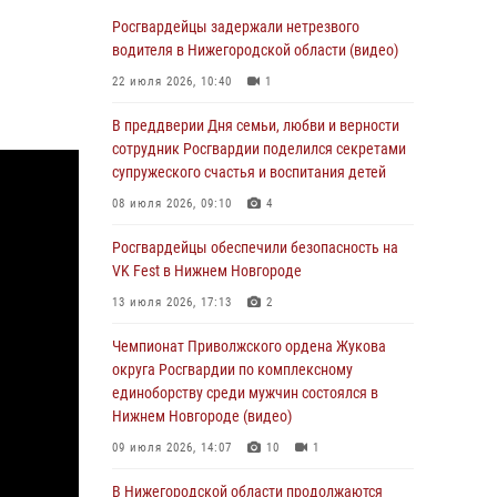
В Нижегородской области сотрудники
Росгвардии «по горячим следам» задержали
Росгвардейцы задержали нетрезвого
правонарушителя за стрельбу
водителя в Нижегородской области (видео)
17 июля 2026, 05:17
22 июля 2026, 10:40
1
В Нижегородской области продолжаются
В преддверии Дня семьи, любви и верности
мероприятия в рамках всероссийской
сотрудник Росгвардии поделился секретами
ведомственной акции «Каникулы с
супружеского счастья и воспитания детей
Росгвардией»
08 июля 2026, 09:10
4
16 июля 2026, 05:00
Росгвардейцы обеспечили безопасность на
Росгвардейцы обеспечили безопасность на
VK Fest в Нижнем Новгороде
VK Fest в Нижнем Новгороде
13 июля 2026, 17:13
2
13 июля 2026, 17:13
2
Чемпионат Приволжского ордена Жукова
Нижегородские росгвардейцы за
округа Росгвардии по комплексному
прошедшую неделю выезжали более 750 раз
единоборству среди мужчин состоялся в
по сигналу «тревога»
Нижнем Новгороде (видео)
13 июля 2026, 06:45
09 июля 2026, 14:07
10
1
Росгвардейцы предотвратили серию краж в
В Нижегородской области продолжаются