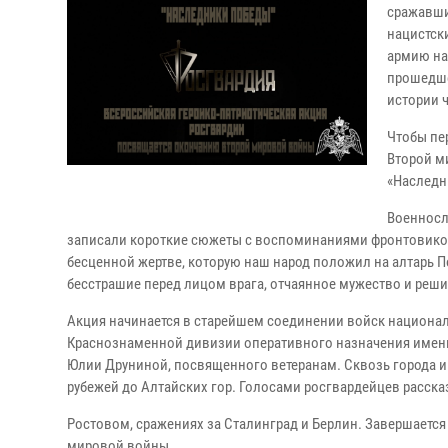
сражавши
нацистск
армию на
прошедше
истории 
Чтобы пер
Второй м
«Наследн
Военносл
записали короткие сюжеты с воспоминаниями фронтовиков
бесценной жертве, которую наш народ положил на алтарь П
бесстрашие перед лицом врага, отчаянное мужество и реши
Акция начинается в старейшем соединении войск национа
Краснознаменной дивизии оперативного назначения имени 
Юлии Друниной, посвященного ветеранам. Сквозь города и
рубежей до Алтайских гор. Голосами росгвардейцев расска
Ростовом, сражениях за Сталинград и Берлин. Завершается
мировой войны.