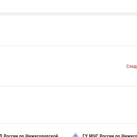
След
Д России по Нижегородской
ГУ МЧС России по Нижег