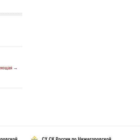
ующая →
ородской
СУ СК России по Нижегородской