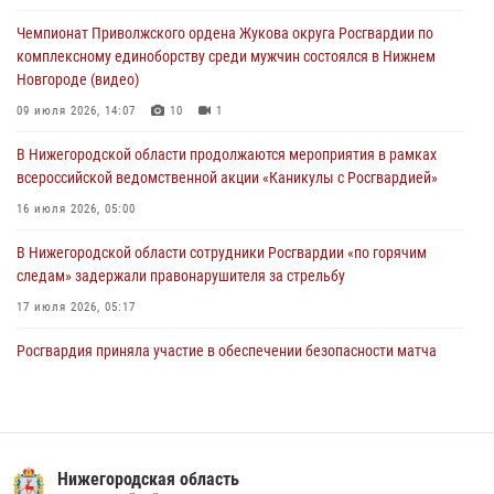
более 750 раз по сигналу «тревога»
Чемпионат Приволжского ордена Жукова округа Росгвардии по
13 июля 2026, 06:45
комплексному единоборству среди мужчин состоялся в Нижнем
Новгороде (видео)
Росгвардейцы предотвратили серию краж в Нижнем Новгороде
09 июля 2026, 14:07
10
1
10 июля 2026, 09:38
В Нижегородской области продолжаются мероприятия в рамках
всероссийской ведомственной акции «Каникулы с Росгвардией»
16 июля 2026, 05:00
В Нижегородской области сотрудники Росгвардии «по горячим
следам» задержали правонарушителя за стрельбу
17 июля 2026, 05:17
Росгвардия приняла участие в обеспечении безопасности матча
Суперкубка России в Нижнем Новгороде
20 июля 2026, 13:55
2
В Нижегородской области сотрудники Росгвардии почтили память
святого равноапостольного князя Владимира
Нижегородская область