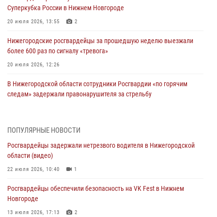
Суперкубка России в Нижнем Новгороде
20 июля 2026, 13:55
2
Нижегородские росгвардейцы за прошедшую неделю выезжали
более 600 раз по сигналу «тревога»
20 июля 2026, 12:26
В Нижегородской области сотрудники Росгвардии «по горячим
следам» задержали правонарушителя за стрельбу
17 июля 2026, 05:17
В Нижегородской области продолжаются мероприятия в рамках
ПОПУЛЯРНЫЕ НОВОСТИ
всероссийской ведомственной акции «Каникулы с Росгвардией»
Росгвардейцы задержали нетрезвого водителя в Нижегородской
16 июля 2026, 05:00
области (видео)
Росгвардейцы обеспечили безопасность на VK Fest в Нижнем
22 июля 2026, 10:40
1
Новгороде
Росгвардейцы обеспечили безопасность на VK Fest в Нижнем
13 июля 2026, 17:13
2
Новгороде
Нижегородские росгвардейцы за прошедшую неделю выезжали
13 июля 2026, 17:13
2