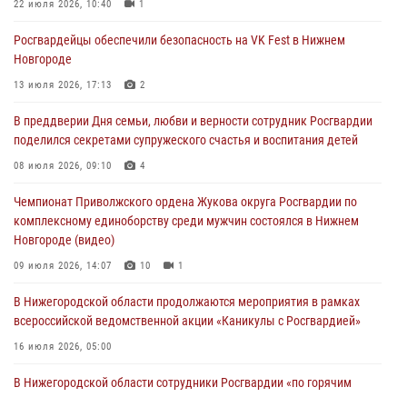
Росгвардейцы обеспечили безопасность на VK Fest в Нижнем
22 июля 2026, 10:40
1
Новгороде
Росгвардейцы обеспечили безопасность на VK Fest в Нижнем
13 июля 2026, 17:13
2
Новгороде
Нижегородские росгвардейцы за прошедшую неделю выезжали
13 июля 2026, 17:13
2
более 750 раз по сигналу «тревога»
В преддверии Дня семьи, любви и верности сотрудник Росгвардии
13 июля 2026, 06:45
поделился секретами супружеского счастья и воспитания детей
Росгвардейцы предотвратили серию краж в Нижнем Новгороде
08 июля 2026, 09:10
4
10 июля 2026, 09:38
Чемпионат Приволжского ордена Жукова округа Росгвардии по
комплексному единоборству среди мужчин состоялся в Нижнем
Новгороде (видео)
09 июля 2026, 14:07
10
1
В Нижегородской области продолжаются мероприятия в рамках
всероссийской ведомственной акции «Каникулы с Росгвардией»
16 июля 2026, 05:00
В Нижегородской области сотрудники Росгвардии «по горячим
следам» задержали правонарушителя за стрельбу