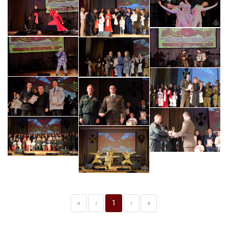
«
‹
1
›
»