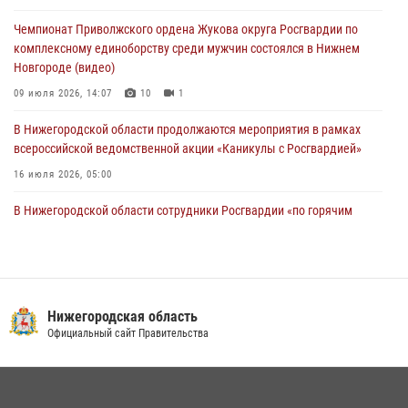
10 июля 2026, 09:38
Чемпионат Приволжского ордена Жукова округа Росгвардии по
комплексному единоборству среди мужчин состоялся в Нижнем
Новгороде (видео)
09 июля 2026, 14:07
10
1
В Нижегородской области продолжаются мероприятия в рамках
всероссийской ведомственной акции «Каникулы с Росгвардией»
16 июля 2026, 05:00
В Нижегородской области сотрудники Росгвардии «по горячим
следам» задержали правонарушителя за стрельбу
17 июля 2026, 05:17
Росгвардия приняла участие в обеспечении безопасности матча
Суперкубка России в Нижнем Новгороде
Нижегородская область
Официальный сайт Правительства
20 июля 2026, 13:55
2
Росгвардейцы предотвратили серию краж в Нижнем Новгороде
10 июля 2026, 09:38