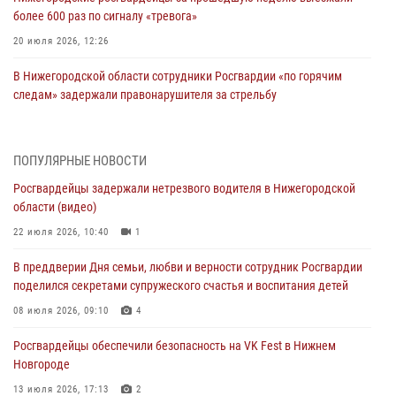
более 600 раз по сигналу «тревога»
20 июля 2026, 12:26
В Нижегородской области сотрудники Росгвардии «по горячим
следам» задержали правонарушителя за стрельбу
17 июля 2026, 05:17
В Нижегородской области продолжаются мероприятия в рамках
ПОПУЛЯРНЫЕ НОВОСТИ
всероссийской ведомственной акции «Каникулы с Росгвардией»
Росгвардейцы задержали нетрезвого водителя в Нижегородской
16 июля 2026, 05:00
области (видео)
Росгвардейцы обеспечили безопасность на VK Fest в Нижнем
22 июля 2026, 10:40
1
Новгороде
В преддверии Дня семьи, любви и верности сотрудник Росгвардии
13 июля 2026, 17:13
2
поделился секретами супружеского счастья и воспитания детей
Нижегородские росгвардейцы за прошедшую неделю выезжали
08 июля 2026, 09:10
4
более 750 раз по сигналу «тревога»
Росгвардейцы обеспечили безопасность на VK Fest в Нижнем
13 июля 2026, 06:45
Новгороде
Росгвардейцы предотвратили серию краж в Нижнем Новгороде
13 июля 2026, 17:13
2