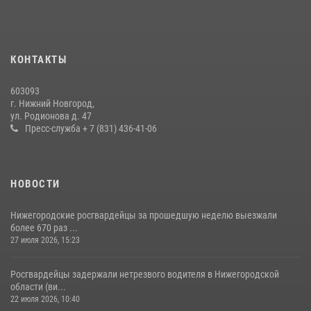
В Нижегородской области сотрудники Росгвардии почтили память
святого равноапостольного князя Владимира
28 июля 2026, 15:39
2
КОНТАКТЫ
Нижегородские росгвардейцы за прошедшую неделю выезжали
603093
более 600 раз по сигналу «тревога»
г. Нижний Новгород,
ул. Родионова д. 47
20 июля 2026, 12:26
Пресс-служба + 7 (831) 436-41-06
НОВОСТИ
Нижегородские росгвардейцы за прошедшую неделю выезжали
более 670 раз ...
27 июля 2026, 15:23
Росгвардейцы задержали нетрезвого водителя в Нижегородской
области (ви...
22 июля 2026, 10:40