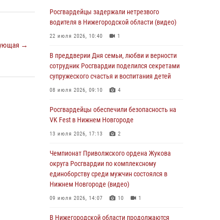
В Нижегородской области сотрудники
Росгвардии «по горячим следам» задержали
Росгвардейцы задержали нетрезвого
правонарушителя за стрельбу
водителя в Нижегородской области (видео)
17 июля 2026, 05:17
22 июля 2026, 10:40
1
ующая →
В Нижегородской области продолжаются
В преддверии Дня семьи, любви и верности
мероприятия в рамках всероссийской
сотрудник Росгвардии поделился секретами
ведомственной акции «Каникулы с
супружеского счастья и воспитания детей
Росгвардией»
08 июля 2026, 09:10
4
16 июля 2026, 05:00
Росгвардейцы обеспечили безопасность на
Росгвардейцы обеспечили безопасность на
VK Fest в Нижнем Новгороде
VK Fest в Нижнем Новгороде
13 июля 2026, 17:13
2
13 июля 2026, 17:13
2
Чемпионат Приволжского ордена Жукова
Нижегородские росгвардейцы за
округа Росгвардии по комплексному
прошедшую неделю выезжали более 750 раз
единоборству среди мужчин состоялся в
по сигналу «тревога»
Нижнем Новгороде (видео)
13 июля 2026, 06:45
09 июля 2026, 14:07
10
1
Росгвардейцы предотвратили серию краж в
В Нижегородской области продолжаются