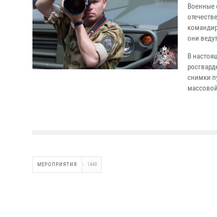
Военные 
отечеств
командир
они веду
В настоя
росгвард
снимки п
массовой
МЕРОПРИЯТИЯ
1449