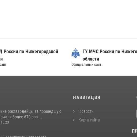
Д России по Нижегородской
ГУ МЧС России по Нижег
ти
области
сайт
Официальный сайт
И
НАВИГАЦИЯ
кие росгвардейцы за прошедшую
Новости
жали более 670 раз ...
Карта сайта
 15:23
П