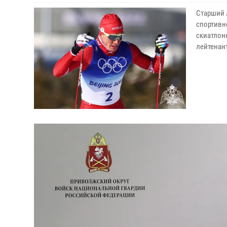
Старший 
спортивн
скиатлоне
лейтенан