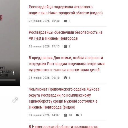
В Нижегородской области сотрудники
Росгвардии «по горячим следам» задержали
Росгвардейцы задержали нетрезвого
правонарушителя за стрельбу
водителя в Нижегородской области (видео)
17 июля 2026, 05:17
22 июля 2026, 10:40
1
В Нижегородской области продолжаются
Росгвардейцы обеспечили безопасность на
мероприятия в рамках всероссийской
VK Fest в Нижнем Новгороде
ведомственной акции «Каникулы с
13 июля 2026, 17:13
2
Росгвардией»
В преддверии Дня семьи, любви и верности
16 июля 2026, 05:00
сотрудник Росгвардии поделился секретами
Росгвардейцы обеспечили безопасность на
супружеского счастья и воспитания детей
VK Fest в Нижнем Новгороде
08 июля 2026, 09:10
4
13 июля 2026, 17:13
2
Чемпионат Приволжского ордена Жукова
Нижегородские росгвардейцы за
округа Росгвардии по комплексному
прошедшую неделю выезжали более 750 раз
единоборству среди мужчин состоялся в
по сигналу «тревога»
Нижнем Новгороде (видео)
13 июля 2026, 06:45
09 июля 2026, 14:07
10
1
Росгвардейцы предотвратили серию краж в
В Нижегородской области продолжаются