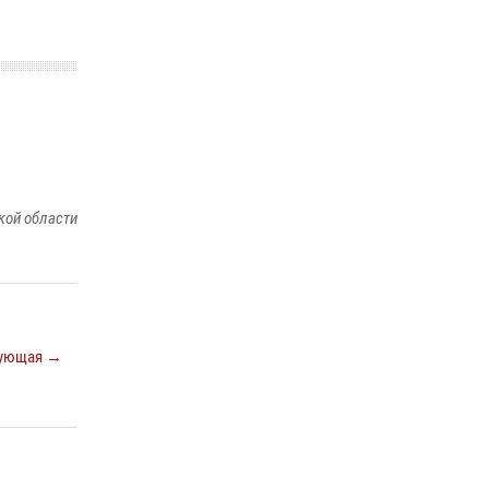
Росгвардейцы предотвратили серию краж в
Нижнем Новгороде
10 июля 2026, 09:38
Нижегородские росгвардейцы за
прошедшую неделю выезжали более 600 раз
по сигналу «тревога»
20 июля 2026, 12:26
кой области
ующая →