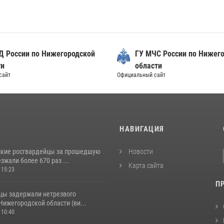
ГУ МВД России по Нижегородской
ГУ МЧС России п
области
области
циальный сайт
Официальный сайт
И
НАВИГАЦИЯ
кие росгвардейцы за прошедшую
Новости
жали более 670 раз ...
Карта сайта
 15:23
П
цы задержали нетрезвого
Нижегородской области (ви...
 10:40