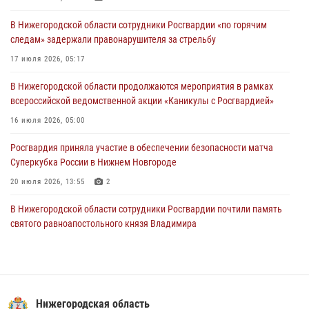
более 750 раз по сигналу «тревога»
В Нижегородской области сотрудники Росгвардии «по горячим
13 июля 2026, 06:45
следам» задержали правонарушителя за стрельбу
Росгвардейцы предотвратили серию краж в Нижнем Новгороде
17 июля 2026, 05:17
10 июля 2026, 09:38
В Нижегородской области продолжаются мероприятия в рамках
всероссийской ведомственной акции «Каникулы с Росгвардией»
16 июля 2026, 05:00
Росгвардия приняла участие в обеспечении безопасности матча
Суперкубка России в Нижнем Новгороде
20 июля 2026, 13:55
2
В Нижегородской области сотрудники Росгвардии почтили память
святого равноапостольного князя Владимира
28 июля 2026, 15:39
2
Росгвардейцы предотвратили серию краж в Нижнем Новгороде
10 июля 2026, 09:38
Нижегородская область