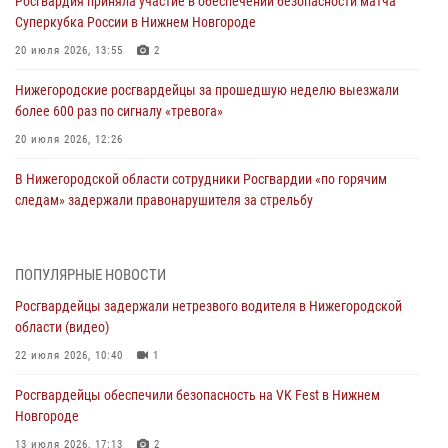
Росгвардия приняла участие в обеспечении безопасности матча
Суперкубка России в Нижнем Новгороде
20 июля 2026, 13:55
2
Нижегородские росгвардейцы за прошедшую неделю выезжали
более 600 раз по сигналу «тревога»
20 июля 2026, 12:26
В Нижегородской области сотрудники Росгвардии «по горячим
следам» задержали правонарушителя за стрельбу
17 июля 2026, 05:17
В Нижегородской области продолжаются мероприятия в рамках
ПОПУЛЯРНЫЕ НОВОСТИ
всероссийской ведомственной акции «Каникулы с Росгвардией»
Росгвардейцы задержали нетрезвого водителя в Нижегородской
16 июля 2026, 05:00
области (видео)
Росгвардейцы обеспечили безопасность на VK Fest в Нижнем
22 июля 2026, 10:40
1
Новгороде
Росгвардейцы обеспечили безопасность на VK Fest в Нижнем
13 июля 2026, 17:13
2
Новгороде
Нижегородские росгвардейцы за прошедшую неделю выезжали
13 июля 2026, 17:13
2