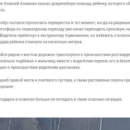
к Алексей Алимкин оказал доврачебную помощь ребенку, которого с
ль.
обус пытался проскочить перекресток в тот момент, когда на разреш
ветофора по пешеходному переходу уже начал переходить проезжую ча
 Водитель прибегнул к экстренному торможению, но избежать столкно
удара ребенка откинуло на несколько метров.
йся рядом с местом дорожно-транспортного происшествия росгвард
ительно подбежал к мальчику, вместе с водителем перенес его в безо
бщил о происшествии родителям школьника.
иб правой кисти и локтевого сустава, а также растяжение связок пр
хорошее.
подарок и пожелал больше не попадать в такие опасные ситуации.