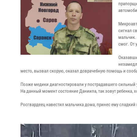
прапорщи
автомоби
Микроавт
сигнал с
мальчик.
смог. От 
Оказавши
незамедл
место, вызвал скорую, оказал доврачебную помощь и соо
Позже медики диагностировали у пострадавшего сильный уш
На данный момент состояние Даниила, так зовут ребенка, 
Росгвардеец навестил мальчика дома, принес ему сладкий 