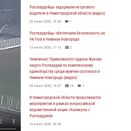
В Нижегородской области сотрудники
Росгвардии «по горячим следам» задержали
Росгвардейцы задержали нетрезвого
правонарушителя за стрельбу
водителя в Нижегородской области (видео)
17 июля 2026, 05:17
22 июля 2026, 10:40
1
В Нижегородской области продолжаются
Росгвардейцы обеспечили безопасность на
мероприятия в рамках всероссийской
VK Fest в Нижнем Новгороде
ведомственной акции «Каникулы с
13 июля 2026, 17:13
2
Росгвардией»
Чемпионат Приволжского ордена Жукова
16 июля 2026, 05:00
округа Росгвардии по комплексному
Росгвардейцы обеспечили безопасность на
единоборству среди мужчин состоялся в
VK Fest в Нижнем Новгороде
Нижнем Новгороде (видео)
13 июля 2026, 17:13
2
09 июля 2026, 14:07
10
1
Нижегородские росгвардейцы за
В Нижегородской области продолжаются
прошедшую неделю выезжали более 750 раз
мероприятия в рамках всероссийской
по сигналу «тревога»
ведомственной акции «Каникулы с
Росгвардией»
13 июля 2026, 06:45
16 июля 2026, 05:00
Росгвардейцы предотвратили серию краж в