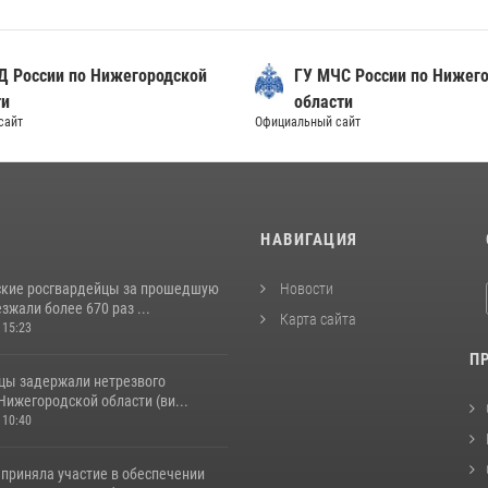
Д России по Нижегородской
ГУ МЧС России по Нижег
ти
области
сайт
Официальный сайт
И
НАВИГАЦИЯ
кие росгвардейцы за прошедшую
Новости
жали более 670 раз ...
Карта сайта
 15:23
П
цы задержали нетрезвого
Нижегородской области (ви...
 10:40
 приняла участие в обеспечении