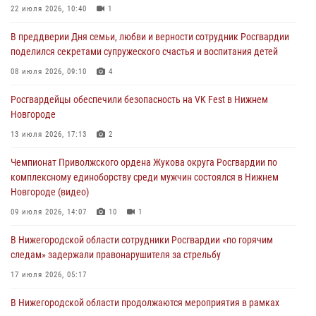
Росгвардейцы обеспечили безопасность на VK Fest в Нижнем
22 июля 2026, 10:40
1
Новгороде
В преддверии Дня семьи, любви и верности сотрудник Росгвардии
13 июля 2026, 17:13
2
поделился секретами супружеского счастья и воспитания детей
Нижегородские росгвардейцы за прошедшую неделю выезжали
08 июля 2026, 09:10
4
более 750 раз по сигналу «тревога»
Росгвардейцы обеспечили безопасность на VK Fest в Нижнем
13 июля 2026, 06:45
Новгороде
Росгвардейцы предотвратили серию краж в Нижнем Новгороде
13 июля 2026, 17:13
2
10 июля 2026, 09:38
Чемпионат Приволжского ордена Жукова округа Росгвардии по
комплексному единоборству среди мужчин состоялся в Нижнем
Новгороде (видео)
09 июля 2026, 14:07
10
1
В Нижегородской области сотрудники Росгвардии «по горячим
следам» задержали правонарушителя за стрельбу
17 июля 2026, 05:17
В Нижегородской области продолжаются мероприятия в рамках