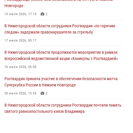
13 июля 2026, 17:13
2
Новгороде
Нижегородские росгвардейцы за прошедшую неделю выезжали
13 июля 2026, 17:13
2
более 750 раз по сигналу «тревога»
В Нижегородской области сотрудники Росгвардии «по горячим
13 июля 2026, 06:45
следам» задержали правонарушителя за стрельбу
Росгвардейцы предотвратили серию краж в Нижнем Новгороде
17 июля 2026, 05:17
10 июля 2026, 09:38
В Нижегородской области продолжаются мероприятия в рамках
всероссийской ведомственной акции «Каникулы с Росгвардией»
16 июля 2026, 05:00
Росгвардия приняла участие в обеспечении безопасности матча
Суперкубка России в Нижнем Новгороде
20 июля 2026, 13:55
2
В Нижегородской области сотрудники Росгвардии почтили память
святого равноапостольного князя Владимира
28 июля 2026, 15:39
2
Росгвардейцы предотвратили серию краж в Нижнем Новгороде