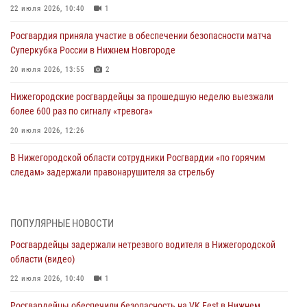
22 июля 2026, 10:40
1
Росгвардия приняла участие в обеспечении безопасности матча
Суперкубка России в Нижнем Новгороде
20 июля 2026, 13:55
2
Нижегородские росгвардейцы за прошедшую неделю выезжали
более 600 раз по сигналу «тревога»
20 июля 2026, 12:26
В Нижегородской области сотрудники Росгвардии «по горячим
следам» задержали правонарушителя за стрельбу
17 июля 2026, 05:17
В Нижегородской области продолжаются мероприятия в рамках
ПОПУЛЯРНЫЕ НОВОСТИ
всероссийской ведомственной акции «Каникулы с Росгвардией»
Росгвардейцы задержали нетрезвого водителя в Нижегородской
16 июля 2026, 05:00
области (видео)
Росгвардейцы обеспечили безопасность на VK Fest в Нижнем
22 июля 2026, 10:40
1
Новгороде
Росгвардейцы обеспечили безопасность на VK Fest в Нижнем