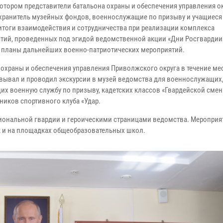
котором представители батальона охраны и обеспечения управления ок
хранитель музейных фондов, военнослужащие по призыву и учащиеся
итоги взаимодействия и сотрудничества при реализации комплекса
тий, проведенных под эгидой ведомственной акции «Дни Росгвардии»
 планы дальнейших военно-патриотических мероприятий.
 охраны и обеспечения управления Приволжского округа в течение ме
вывал и проводил экскурсии в музей ведомства для военнослужащих
их военную службу по призыву, кадетских классов «Гвардейской смен
ников спортивного клуба «Удар.
циональной гвардии и героическими страницами ведомства. Мероприя
ак и на площадках общеобразовательных школ.