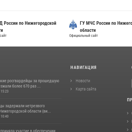
Д России по Нижегородской
ГУ МЧС России по Нижег
ти
области
сайт
Официальный сайт
И
НАВИГАЦИЯ
кие росгвардейцы за прошедшую
Новости
жали более 670 раз ...
Карта сайта
 15:23
П
цы задержали нетрезвого
Нижегородской области (ви...
 10:40
 приняла участие в обеспечении