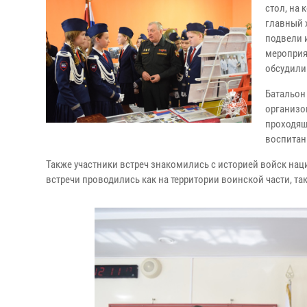
стол, на 
главный 
подвели 
мероприя
обсудили
Батальон
организо
проходящ
воспитан
Также участники встреч знакомились с историей войск на
встречи проводились как на территории воинской части, т