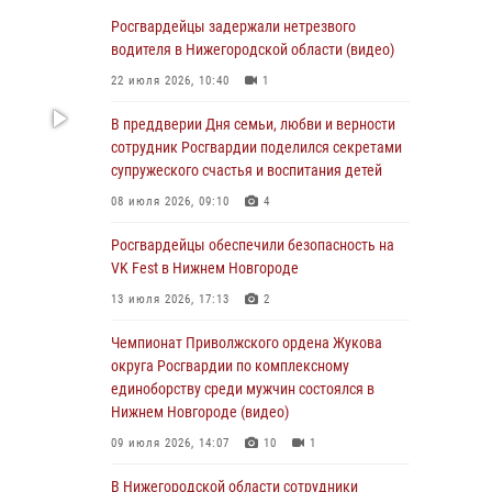
В Нижегородской области сотрудники
Росгвардии «по горячим следам» задержали
Росгвардейцы задержали нетрезвого
правонарушителя за стрельбу
водителя в Нижегородской области (видео)
17 июля 2026, 05:17
22 июля 2026, 10:40
1
В Нижегородской области продолжаются
В преддверии Дня семьи, любви и верности
мероприятия в рамках всероссийской
сотрудник Росгвардии поделился секретами
ведомственной акции «Каникулы с
супружеского счастья и воспитания детей
Росгвардией»
08 июля 2026, 09:10
4
16 июля 2026, 05:00
Росгвардейцы обеспечили безопасность на
Росгвардейцы обеспечили безопасность на
VK Fest в Нижнем Новгороде
VK Fest в Нижнем Новгороде
13 июля 2026, 17:13
2
13 июля 2026, 17:13
2
Чемпионат Приволжского ордена Жукова
Нижегородские росгвардейцы за
округа Росгвардии по комплексному
прошедшую неделю выезжали более 750 раз
единоборству среди мужчин состоялся в
по сигналу «тревога»
Нижнем Новгороде (видео)
13 июля 2026, 06:45
09 июля 2026, 14:07
10
1
Росгвардейцы предотвратили серию краж в
В Нижегородской области сотрудники