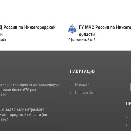
Д России по Нижегородской
ГУ МЧС России по Нижег
ти
области
сайт
Официальный сайт
И
НАВИГАЦИЯ
кие росгвардейцы за прошедшую
Новости
жали более 670 раз ...
Карта сайта
 15:23
П
цы задержали нетрезвого
Нижегородской области (ви...
 10:40