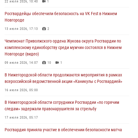
Росгвардейцы обеспечили безопасность на VK Fest в Нижнем
22 июля 2026, 10:40
1
Новгороде
Росгвардейцы обеспечили безопасность на VK Fest в Нижнем
13 июля 2026, 17:13
2
Новгороде
Нижегородские росгвардейцы за прошедшую неделю выезжали
13 июля 2026, 17:13
2
более 750 раз по сигналу «тревога»
Чемпионат Приволжского ордена Жукова округа Росгвардии по
13 июля 2026, 06:45
комплексному единоборству среди мужчин состоялся в Нижнем
Новгороде (видео)
Росгвардейцы предотвратили серию краж в Нижнем Новгороде
09 июля 2026, 14:07
10
1
10 июля 2026, 09:38
В Нижегородской области продолжаются мероприятия в рамках
всероссийской ведомственной акции «Каникулы с Росгвардией»
16 июля 2026, 05:00
В Нижегородской области сотрудники Росгвардии «по горячим
следам» задержали правонарушителя за стрельбу
17 июля 2026, 05:17
Росгвардия приняла участие в обеспечении безопасности матча
Суперкубка России в Нижнем Новгороде