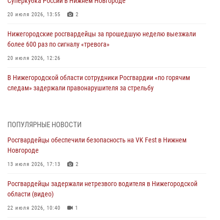
Суперкубка России в Нижнем Новгороде
20 июля 2026, 13:55
2
Нижегородские росгвардейцы за прошедшую неделю выезжали
более 600 раз по сигналу «тревога»
20 июля 2026, 12:26
В Нижегородской области сотрудники Росгвардии «по горячим
следам» задержали правонарушителя за стрельбу
17 июля 2026, 05:17
В Нижегородской области продолжаются мероприятия в рамках
ПОПУЛЯРНЫЕ НОВОСТИ
всероссийской ведомственной акции «Каникулы с Росгвардией»
Росгвардейцы обеспечили безопасность на VK Fest в Нижнем
16 июля 2026, 05:00
Новгороде
Росгвардейцы обеспечили безопасность на VK Fest в Нижнем
13 июля 2026, 17:13
2
Новгороде
Росгвардейцы задержали нетрезвого водителя в Нижегородской
13 июля 2026, 17:13
2
области (видео)
Нижегородские росгвардейцы за прошедшую неделю выезжали
22 июля 2026, 10:40
1
более 750 раз по сигналу «тревога»