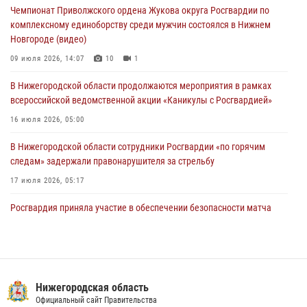
Чемпионат Приволжского ордена Жукова округа Росгвардии по
13 июля 2026, 06:45
комплексному единоборству среди мужчин состоялся в Нижнем
Новгороде (видео)
Росгвардейцы предотвратили серию краж в Нижнем Новгороде
09 июля 2026, 14:07
10
1
10 июля 2026, 09:38
В Нижегородской области продолжаются мероприятия в рамках
всероссийской ведомственной акции «Каникулы с Росгвардией»
16 июля 2026, 05:00
В Нижегородской области сотрудники Росгвардии «по горячим
следам» задержали правонарушителя за стрельбу
17 июля 2026, 05:17
Росгвардия приняла участие в обеспечении безопасности матча
Суперкубка России в Нижнем Новгороде
20 июля 2026, 13:55
2
В Нижегородской области сотрудники Росгвардии почтили память
святого равноапостольного князя Владимира
Нижегородская область
Официальный сайт Правительства
28 июля 2026, 15:39
2