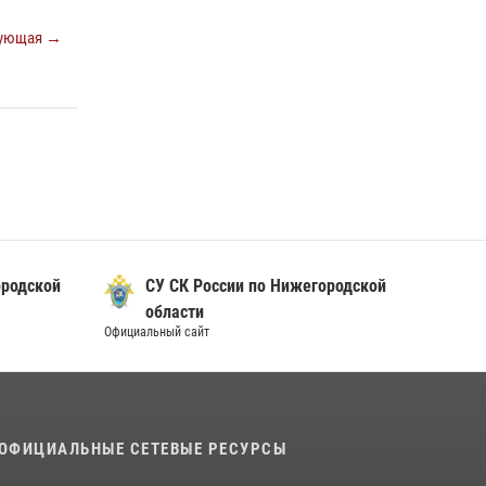
Росгвардии почтили память святого
равноапостольного князя Владимира
ующая →
28 июля 2026, 15:39
2
Нижегородские росгвардейцы за
прошедшую неделю выезжали более 600 раз
по сигналу «тревога»
20 июля 2026, 12:26
ородской
СУ СК России по Нижегородской
области
Официальный сайт
ОФИЦИАЛЬНЫЕ СЕТЕВЫЕ РЕСУРСЫ