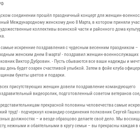
РФ
дском соединении прошёл праздничный концерт для женщин-военно
ный Международному женскому дню 8 Марта, в котором приняли учас
 художественные коллективы воинской части и районного дома культу
ка.
 самые искренние поздравления с чудесным весенним праздником –
одным женским днем 8 марта! - поздравил женщин-военнослужащих
лковник Виктор Дубровин. - Пусть сбываются все ваши надежды и мечт
аш день будет озарен счастливой улыбкой. Затем в фойе клуба офице
щинам букеты цветов и подарки.
я всех присутствующих женщин довели поздравление командующего
оздравительный видеоролик, подготовленный советом ветеранов сое
– представительницам прекрасной половины человечества самые искр
кий труд! - подчеркнул командир соединения полковник Сергей Гашков
зных должностях – и везде образцово делаете своё дело. Мы восхищ
ту, нежными и обаятельными в кругу семьи – вы прекрасны каждая в