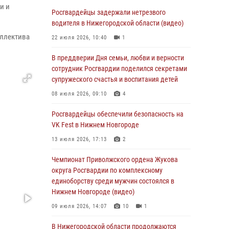
В Нижегородской области сотрудники
и и
Росгвардии «по горячим следам» задержали
Росгвардейцы задержали нетрезвого
правонарушителя за стрельбу
водителя в Нижегородской области (видео)
оллектива
17 июля 2026, 05:17
22 июля 2026, 10:40
1
В Нижегородской области продолжаются
В преддверии Дня семьи, любви и верности
мероприятия в рамках всероссийской
сотрудник Росгвардии поделился секретами
ведомственной акции «Каникулы с
супружеского счастья и воспитания детей
Росгвардией»
08 июля 2026, 09:10
4
16 июля 2026, 05:00
Росгвардейцы обеспечили безопасность на
Росгвардейцы обеспечили безопасность на
VK Fest в Нижнем Новгороде
VK Fest в Нижнем Новгороде
13 июля 2026, 17:13
2
13 июля 2026, 17:13
2
Чемпионат Приволжского ордена Жукова
Нижегородские росгвардейцы за
округа Росгвардии по комплексному
прошедшую неделю выезжали более 750 раз
единоборству среди мужчин состоялся в
по сигналу «тревога»
Нижнем Новгороде (видео)
13 июля 2026, 06:45
09 июля 2026, 14:07
10
1
Росгвардейцы предотвратили серию краж в
В Нижегородской области продолжаются