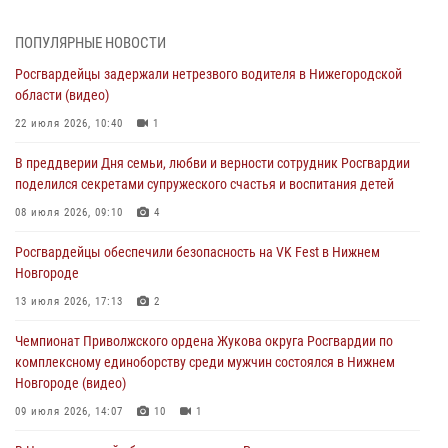
В Нижегородской области продолжаются мероприятия в рамках
ПОПУЛЯРНЫЕ НОВОСТИ
всероссийской ведомственной акции «Каникулы с Росгвардией»
Росгвардейцы задержали нетрезвого водителя в Нижегородской
16 июля 2026, 05:00
области (видео)
Росгвардейцы обеспечили безопасность на VK Fest в Нижнем
22 июля 2026, 10:40
1
Новгороде
В преддверии Дня семьи, любви и верности сотрудник Росгвардии
13 июля 2026, 17:13
2
поделился секретами супружеского счастья и воспитания детей
Нижегородские росгвардейцы за прошедшую неделю выезжали
08 июля 2026, 09:10
4
более 750 раз по сигналу «тревога»
Росгвардейцы обеспечили безопасность на VK Fest в Нижнем
13 июля 2026, 06:45
Новгороде
Росгвардейцы предотвратили серию краж в Нижнем Новгороде
13 июля 2026, 17:13
2
10 июля 2026, 09:38
Чемпионат Приволжского ордена Жукова округа Росгвардии по
комплексному единоборству среди мужчин состоялся в Нижнем
Новгороде (видео)
09 июля 2026, 14:07
10
1