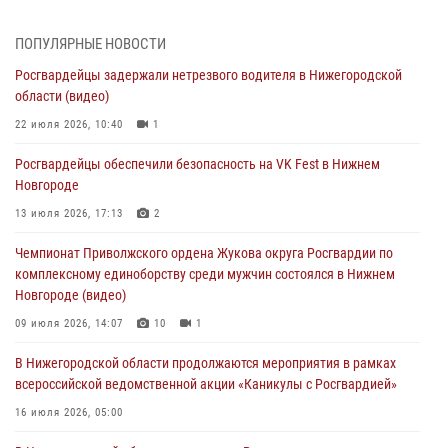
В Нижегородской области продолжаются мероприятия в рамках
ПОПУЛЯРНЫЕ НОВОСТИ
всероссийской ведомственной акции «Каникулы с Росгвардией»
Росгвардейцы задержали нетрезвого водителя в Нижегородской
16 июля 2026, 05:00
области (видео)
Росгвардейцы обеспечили безопасность на VK Fest в Нижнем
22 июля 2026, 10:40
1
Новгороде
Росгвардейцы обеспечили безопасность на VK Fest в Нижнем
13 июля 2026, 17:13
2
Новгороде
Нижегородские росгвардейцы за прошедшую неделю выезжали
13 июля 2026, 17:13
2
более 750 раз по сигналу «тревога»
Чемпионат Приволжского ордена Жукова округа Росгвардии по
13 июля 2026, 06:45
комплексному единоборству среди мужчин состоялся в Нижнем
Новгороде (видео)
Росгвардейцы предотвратили серию краж в Нижнем Новгороде
09 июля 2026, 14:07
10
1
10 июля 2026, 09:38
В Нижегородской области продолжаются мероприятия в рамках
всероссийской ведомственной акции «Каникулы с Росгвардией»
16 июля 2026, 05:00