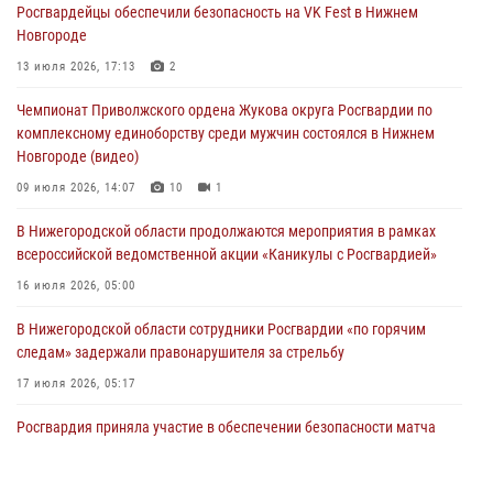
Росгвардейцы обеспечили безопасность на VK Fest в Нижнем
13 июля 2026, 17:13
2
Новгороде
Нижегородские росгвардейцы за прошедшую неделю выезжали
13 июля 2026, 17:13
2
более 750 раз по сигналу «тревога»
Чемпионат Приволжского ордена Жукова округа Росгвардии по
13 июля 2026, 06:45
комплексному единоборству среди мужчин состоялся в Нижнем
Новгороде (видео)
Росгвардейцы предотвратили серию краж в Нижнем Новгороде
09 июля 2026, 14:07
10
1
10 июля 2026, 09:38
В Нижегородской области продолжаются мероприятия в рамках
всероссийской ведомственной акции «Каникулы с Росгвардией»
16 июля 2026, 05:00
В Нижегородской области сотрудники Росгвардии «по горячим
следам» задержали правонарушителя за стрельбу
17 июля 2026, 05:17
Росгвардия приняла участие в обеспечении безопасности матча
Суперкубка России в Нижнем Новгороде
20 июля 2026, 13:55
2