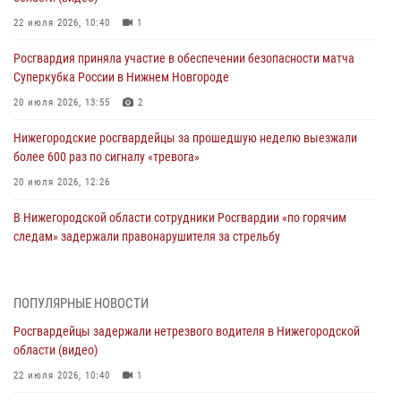
22 июля 2026, 10:40
1
Росгвардия приняла участие в обеспечении безопасности матча
Суперкубка России в Нижнем Новгороде
20 июля 2026, 13:55
2
Нижегородские росгвардейцы за прошедшую неделю выезжали
более 600 раз по сигналу «тревога»
20 июля 2026, 12:26
В Нижегородской области сотрудники Росгвардии «по горячим
следам» задержали правонарушителя за стрельбу
17 июля 2026, 05:17
В Нижегородской области продолжаются мероприятия в рамках
ПОПУЛЯРНЫЕ НОВОСТИ
всероссийской ведомственной акции «Каникулы с Росгвардией»
Росгвардейцы задержали нетрезвого водителя в Нижегородской
16 июля 2026, 05:00
области (видео)
Росгвардейцы обеспечили безопасность на VK Fest в Нижнем
22 июля 2026, 10:40
1
Новгороде