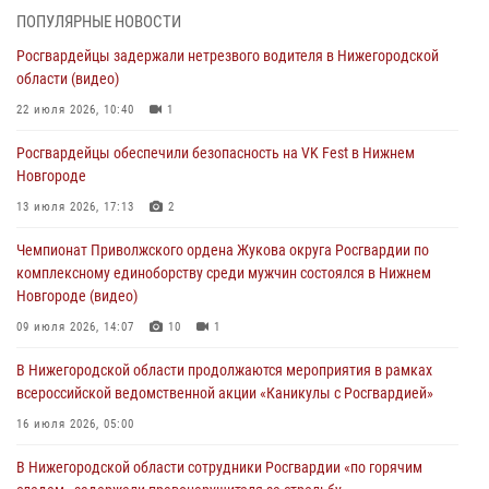
В Нижегородской области продолжаются мероприятия в рамках
ПОПУЛЯРНЫЕ НОВОСТИ
всероссийской ведомственной акции «Каникулы с Росгвардией»
Росгвардейцы задержали нетрезвого водителя в Нижегородской
16 июля 2026, 05:00
области (видео)
Росгвардейцы обеспечили безопасность на VK Fest в Нижнем
22 июля 2026, 10:40
1
Новгороде
Росгвардейцы обеспечили безопасность на VK Fest в Нижнем
13 июля 2026, 17:13
2
Новгороде
Нижегородские росгвардейцы за прошедшую неделю выезжали
13 июля 2026, 17:13
2
более 750 раз по сигналу «тревога»
Чемпионат Приволжского ордена Жукова округа Росгвардии по
13 июля 2026, 06:45
комплексному единоборству среди мужчин состоялся в Нижнем
Новгороде (видео)
Росгвардейцы предотвратили серию краж в Нижнем Новгороде
09 июля 2026, 14:07
10
1
10 июля 2026, 09:38
В Нижегородской области продолжаются мероприятия в рамках
всероссийской ведомственной акции «Каникулы с Росгвардией»
16 июля 2026, 05:00
В Нижегородской области сотрудники Росгвардии «по горячим