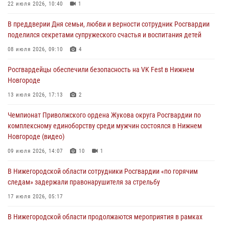
Росгвардейцы обеспечили безопасность на VK Fest в Нижнем
22 июля 2026, 10:40
1
Новгороде
В преддверии Дня семьи, любви и верности сотрудник Росгвардии
13 июля 2026, 17:13
2
поделился секретами супружеского счастья и воспитания детей
Нижегородские росгвардейцы за прошедшую неделю выезжали
08 июля 2026, 09:10
4
более 750 раз по сигналу «тревога»
Росгвардейцы обеспечили безопасность на VK Fest в Нижнем
13 июля 2026, 06:45
Новгороде
Росгвардейцы предотвратили серию краж в Нижнем Новгороде
13 июля 2026, 17:13
2
10 июля 2026, 09:38
Чемпионат Приволжского ордена Жукова округа Росгвардии по
комплексному единоборству среди мужчин состоялся в Нижнем
Новгороде (видео)
09 июля 2026, 14:07
10
1
В Нижегородской области сотрудники Росгвардии «по горячим
следам» задержали правонарушителя за стрельбу
17 июля 2026, 05:17
В Нижегородской области продолжаются мероприятия в рамках
всероссийской ведомственной акции «Каникулы с Росгвардией»