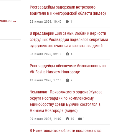
В Нижегородской области сотрудники
Росгвардии «по горячим следам» задержали
Росгвардейцы задержали нетрезвого
правонарушителя за стрельбу
водителя в Нижегородской области (видео)
ующая →
17 июля 2026, 05:17
22 июля 2026, 10:40
1
В Нижегородской области продолжаются
В преддверии Дня семьи, любви и верности
мероприятия в рамках всероссийской
сотрудник Росгвардии поделился секретами
ведомственной акции «Каникулы с
супружеского счастья и воспитания детей
Росгвардией»
08 июля 2026, 09:10
4
16 июля 2026, 05:00
Росгвардейцы обеспечили безопасность на
Росгвардейцы обеспечили безопасность на
VK Fest в Нижнем Новгороде
VK Fest в Нижнем Новгороде
13 июля 2026, 17:13
2
13 июля 2026, 17:13
2
Чемпионат Приволжского ордена Жукова
Нижегородские росгвардейцы за
округа Росгвардии по комплексному
прошедшую неделю выезжали более 750 раз
единоборству среди мужчин состоялся в
по сигналу «тревога»
Нижнем Новгороде (видео)
13 июля 2026, 06:45
09 июля 2026, 14:07
10
1
Росгвардейцы предотвратили серию краж в
В Нижегородской области продолжаются