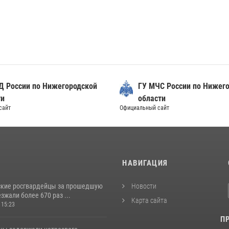
Д России по Нижегородской
ГУ МЧС России по Нижег
ти
области
сайт
Официальный сайт
И
НАВИГАЦИЯ
кие росгвардейцы за прошедшую
Новости
жали более 670 раз ...
Карта сайта
 15:23
П