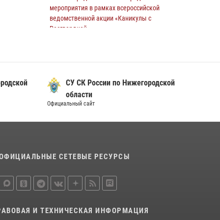
Нижнем Новгороде
мероприятия в рамках всероссийской
ведомственной акции «Каникулы с
10 июля 2026, 09:38
Росгвардией»
16 июля 2026, 05:00
В Нижегородской области сотрудники
Росгвардии «по горячим следам» задержали
ородской
СУ СК России по Нижегородской
правонарушителя за стрельбу
области
17 июля 2026, 05:17
Официальный сайт
Росгвардия приняла участие в обеспечении
безопасности матча Суперкубка России в
Нижнем Новгороде
20 июля 2026, 13:55
2
ОФИЦИАЛЬНЫЕ СЕТЕВЫЕ РЕСУРСЫ
Росгвардейцы предотвратили серию краж в
Нижнем Новгороде
10 июля 2026, 09:38
РАВОВАЯ И ТЕХНИЧЕСКАЯ ИНФОРМАЦИЯ
В Нижегородской области сотрудники