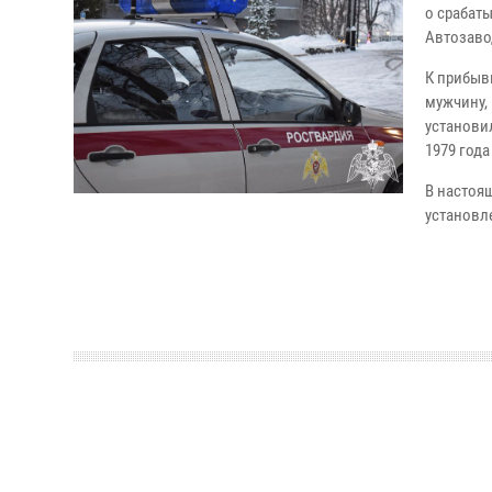
о срабат
Автозаво
К прибыв
мужчину,
установи
1979 год
В настоя
установл